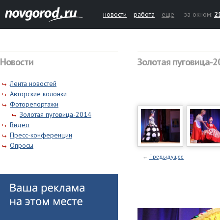
новости
работа
ещё
за окном:
2
Новости
Золотая пуговица-2
Лента новостей
Авторские колонки
Фоторепортажи
Золотая пуговица-2014
Видео
Пресс-конференции
Опросы
←
Предыдущее