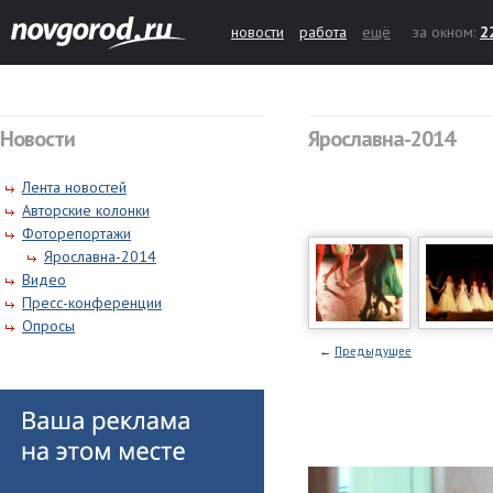
новости
работа
ещё
за окном:
2
Новости
Ярославна-2014
Лента новостей
Авторские колонки
Фоторепортажи
Ярославна-2014
Видео
Пресс-конференции
Опросы
←
Предыдущее