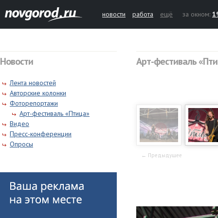
новости
работа
ещё
за окном:
1
Новости
Арт-фестиваль «Пт
Лента новостей
Авторские колонки
Фоторепортажи
Арт-фестиваль «Птица»
Видео
Пресс-конференции
Опросы
← Предыдущее