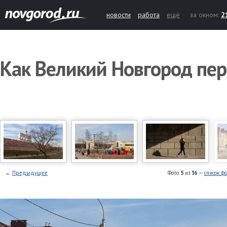
новости
работа
ещё
за окном:
2
Как Великий Новгород пе
←
Предыдущее
Фото
5
из
36
—
список ф