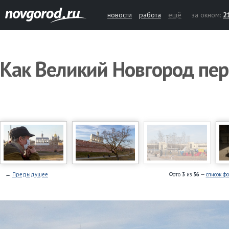
новости
работа
ещё
за окном:
2
Как Великий Новгород пе
←
Предыдущее
Фото
3
из
36
—
список ф