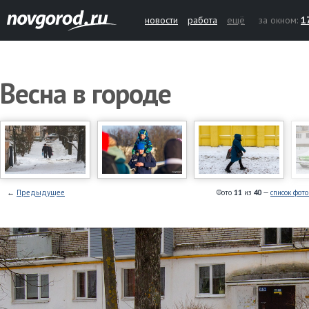
новости
работа
ещё
за окном:
1
Весна в городе
←
Предыдущее
Фото
11
из
40
—
список фот