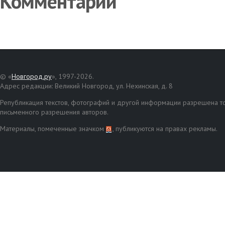
Комментарии
© «
Новгород.ру
», 1997-2026.
Адрес редакции: Великий Новгород, ул. Нехинская, д. 8
Републикация текстов, фотографий и другой информации разрешена то
письменного разрешения авторов.
Материалы, помеченные значком
, публикуются на правах рекламы.