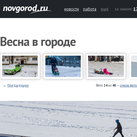
новости
работа
ещё
за окном:
1
Весна в городе
←
Предыдущее
Фото
14
из
40
—
список фот