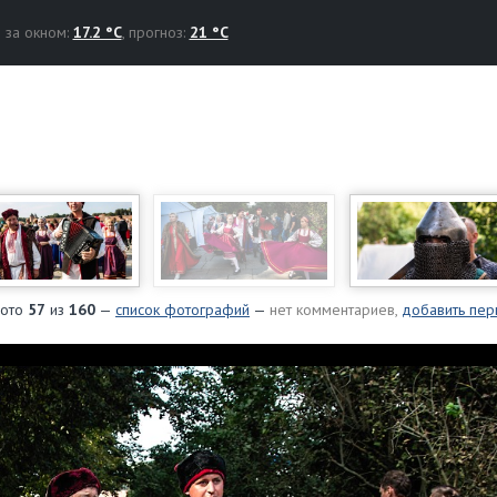
за окном:
17.2 °C
, прогноз:
21 °C
ото
57
из
160
—
список фотографий
—
нет комментариев,
добавить пер