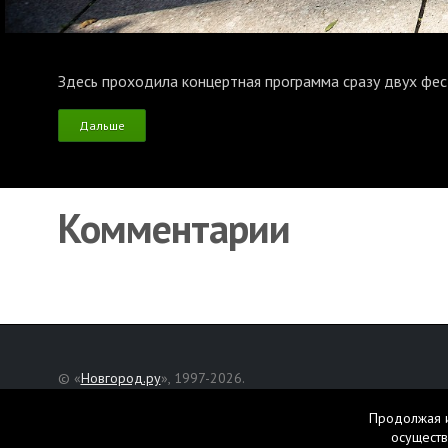
Здесь проходила концертная программа сразу двух фес
Дальше
Комментарии
© «
Новгород.ру
», 1997-2026.
Адрес редакции: Великий Новгород, ул. Нехинская, д. 8
Продолжая и
Републикация текстов, фотографий и другой информации раз
осуществ