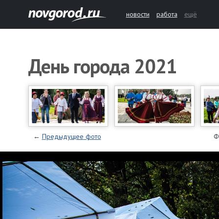
новости
работа
ещё
День города 2021
←
Предыдущее
фото
Ф