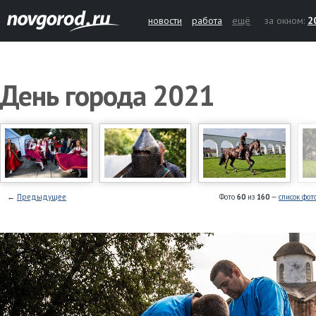
новости
работа
ещё
за окном:
2
День города 2021
←
Предыдущее
Фото
60
из
160
—
список фот