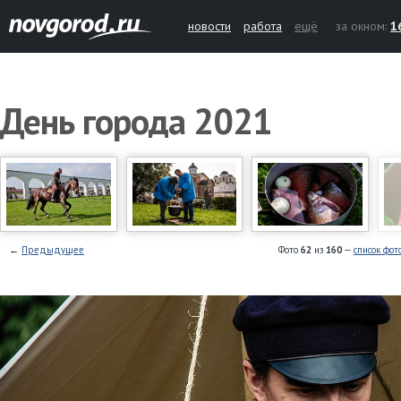
новости
работа
ещё
за окном:
1
День города 2021
←
Предыдущее
Фото
62
из
160
—
список фот