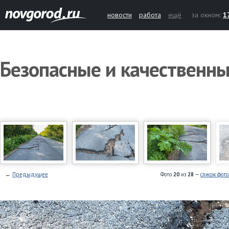
новости
работа
ещё
за окном:
1
Безопасные и качественны
←
Предыдущее
Фото
20
из
28
—
список фот