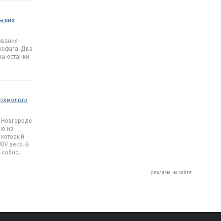
ьских
ования
кофага. Два
ны останки
археологи
м Новгороде
но из
 который
IV века. В
 собор.
реклама на сайте