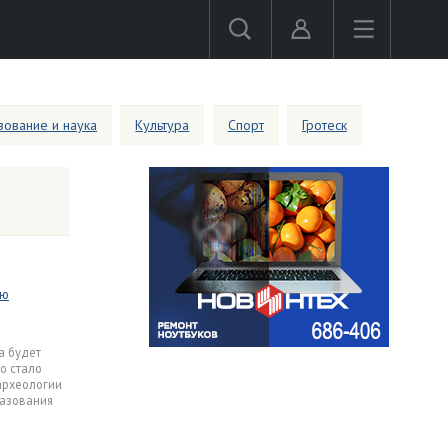
ование и наука
Культура
Спорт
Гротеск
ью
е
а будет
о стало
археологии
разования