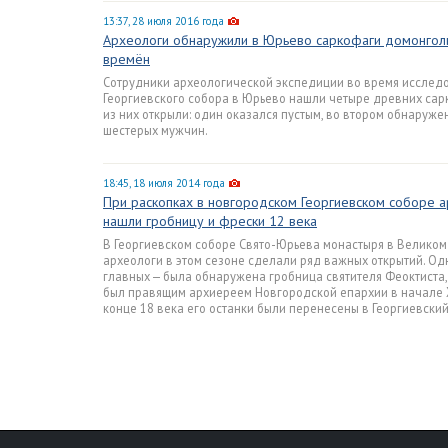
13:37, 28 июля 2016 года
Археологи обнаружили в Юрьево саркофаги домонгол
времён
Сотрудники археологической экспедиции во время исслед
Георгиевского собора в Юрьево нашли четыре древних сар
из них открыли: один оказался пустым, во втором обнаруже
шестерых мужчин.
18:45, 18 июля 2014 года
При раскопках в новгородском Георгиевском соборе 
нашли гробницу и фрески 12 века
В Георгиевском соборе Свято-Юрьева монастыря в Велико
археологи в этом сезоне сделали ряд важных открытий. Од
главных — была обнаружена гробница святителя Феоктиста,
был правящим архиереем Новгородской епархии в начале X
конце 18 века его останки были перенесены в Георгиевский