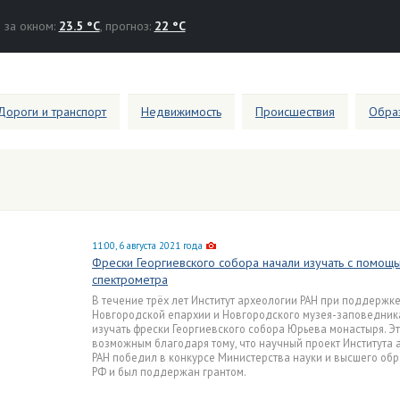
за окном:
23.5 °C
, прогноз:
22 °C
Дороги и транспорт
Недвижимость
Происшествия
Образ
11:00, 6 августа 2021 года
Фрески Георгиевского собора начали изучать с помощ
спектрометра
В течение трёх лет Институт археологии РАН при поддержк
Новгородской епархии и Новгородского музея-заповедник
изучать фрески Георгиевского собора Юрьева монастыря. Эт
возможным благодаря тому, что научный проект Института 
РАН победил в конкурсе Министерства науки и высшего об
РФ и был поддержан грантом.