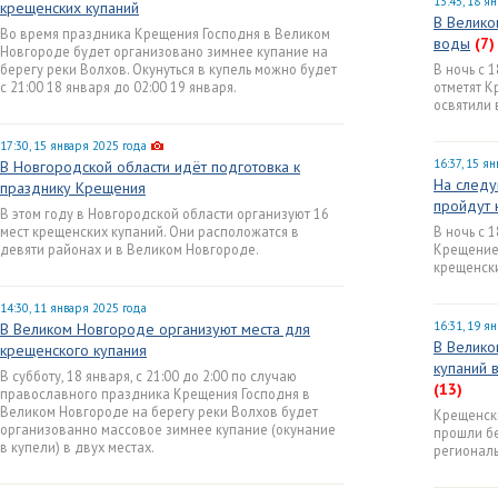
13:45, 18 я
крещенских купаний
В Велико
Во время праздника Крещения Господня в Великом
воды
(7)
Новгороде будет организовано зимнее купание на
берегу реки Волхов. Окунуться в купель можно будет
В ночь с 
с 21:00 18 января до 02:00 19 января.
отметят К
освятили 
17:30, 15 января 2025 года
16:37, 15 я
В Новгородской области идёт подготовка к
На след
празднику Крещения
пройдут 
В этом году в Новгородской области организуют 16
мест крещенских купаний. Они расположатся в
В ночь с 
девяти районах и в Великом Новгороде.
Крещение
крещенски
14:30, 11 января 2025 года
16:31, 19 я
В Великом Новгороде организуют места для
В Велико
крещенского купания
купаний 
В субботу, 18 января, с 21:00 до 2:00 по случаю
(13)
православного праздника Крещения Господня в
Великом Новгороде на берегу реки Волхов будет
Крещенски
организованно массовое зимнее купание (окунание
прошли бе
в купели) в двух местах.
регионал