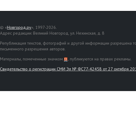
© «
Новгород.ру
», 1997-2026.
Адрес редакции: Великий Новгород, ул. Нехинская, д. 8
Републикация текстов, фотографий и другой информации разрешена то
письменного разрешения авторов.
Материалы, помеченные значком
, публикуются на правах рекламы.
Свидетельство о регистрации СМИ Эл № ФС77-42458 от 27 октября 20