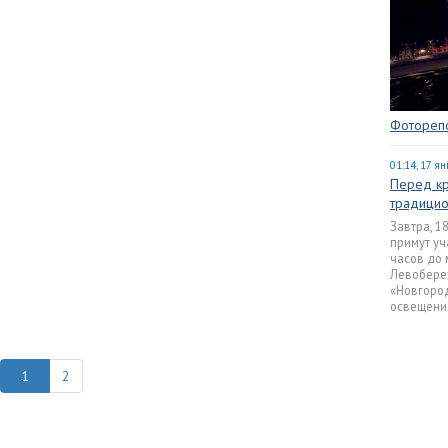
Фоторепо
01:14, 17 я
Перед кр
традицио
Завтра, 1
примут уч
часов до 
Левобере
«Новгород
освещения
2