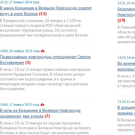
15:15, 17 января 2024 года
13:21, 18 я
В канун Крещения в Великом Новгороде освятят
Безопасн
воду в реке Волхов
(12)
Новгород
(19)
В Крещенский сочельник, 18 января, в 12:00 на
станции первого подъема МУП «Новгородский
В Главном
водоканал» (Орловская улица, 2А) состоится
области 
традиционный чин освящения воды в реке Волхов.
нём обсуд
крещенски
14:00, 18 января 2023 года
Православные новгородцы отпразднуют Святое
14:19, 14 я
Богоявление
(5)
Во время
искупать
В ночь с 18 на 19 января православные новгородцы
отметят Крещение Господне. В областном центре
В ночь с 
состоялся чин водоосвящения, а в храмах и
организов
монастырях епархии скоро проведут праздничные
в городск
богослужения.
11:24, 21 я
14:00, 17 января 2023 года
В крещен
В ночь на Крещение в Великом Новгороде
приняли 
организуют две купели
(7)
В Великом
В ночь с 18 на 19 января по случаю праздника
прошли ма
Крещения Господня в Великом Новгороде на берегу
приняли у
Волхова в двух местах будут организованы купели.