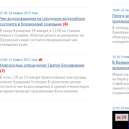
16:00, 15 я
17:45, 16 января 2023 года
Перед кр
Чин водоосвящения на городском водозаборе
традицио
состоится в Крещенский сочельник
(6)
В пятницу
В канун Крещения, 18 января, в 12:00 на станции
Левобере
первого подъёма «Новгородского водоканала» на
«Новгород
Орловской улице состоится традиционный чин
освещения
освящения воды.
15:16, 9 ян
21:00, 17 января 2022 года
В Велико
Новгородцы отпразднуют Святое Богоявление
крещенск
(2)
Мэрия утв
В ночь с 18 на 19 января православные новгородцы
на берегу
отметят Крещение Господне. В областном центре
Софийска
состоится чин водоосвящения, в храмах и монастырях
зимнего п
епархии проведут праздничные богослужения.
стадионом
11:37, 19 я
20