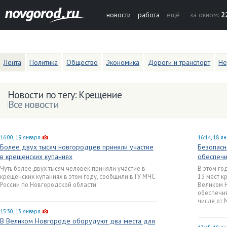
новости
работа
ещё
за окном:
2
Лента
Политика
Общество
Экономика
Дороги и транспорт
Не
Новости по тегу: Крещение
Все новости
16:00, 19 января
16:14, 18 я
Более двух тысяч новгородцев приняли участие
Безопасн
в крещенских купаниях
обеспечи
Чуть более двух тысяч человек приняли участие в
В этом го
крещенских купаниях в этом году, сообщили в ГУ МЧС
13 мест к
России по Новгородской области.
Великом Н
обеспечив
числе от 
15:30, 13 января
В Великом Новгороде оборудуют два места для