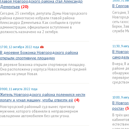
18:00, 31 ав
Главой Новгородского района стал Александр
В Сергов
Дементьев
(20)
Сегодня, 
Сегодня, 25 сентября, депутаты Думы Новгородского
Новгородс
района единогласно избрали главой района
сеть газо
Александра Дементьева. Как сообщили в группе
Борки, За
администрации, официальное вступление в
службе М
должность назначено на 2 октября.
11:30, 9 авг
17:00, 12 октября 2022 года
В Новгор
В деревне Божонка Новгородского района
самодел
открыли спортивную площадку
Вчера, 8 
В деревне Божонка открыли спортивную площадку.
районе д
Она расположена у корпуса Новоселицкой средней
обнаружи
школы на улице Новая.
перевёрн
средством
09:00, 11 августа 2022 года
Житель Новгородского района поленился нести
10:00, 9 авг
лопату и угнал машину, чтобы отвезти её
(4)
В Новгор
Новгородский районный суд вынес приговор
роста»
(3
мужчине, которого обвиняли в неправомерном
В трёх шк
завладении автомобилем без цели угона.
кабинетов
естествен
направлен