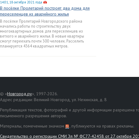
14:01, 18 октября 2021 года
В посёлке Пролетарий построят два дома для
переселенцев из аварийного жилья
В посёлке Пролетарий Новгородского района
начались работы по строительству двух
многоквартирных домов для переселенцев из
ветхого и аварийного жилья. В новые квартиры
смогут переехать почти 300 человек. Расселить
планируется 4364 квадратных метров.
© «
Новгород.ру
», 1997-2026.
Адрес редакции: Великий Новгород, ул. Нехинская, д. 8
Републикация текстов, фотографий и другой информации разрешена то
письменного разрешения авторов.
Материалы, помеченные значком
, публикуются на правах рекламы.
Свидетельство о регистрации СМИ Эл № ФС77-42458 от 27 октября 20