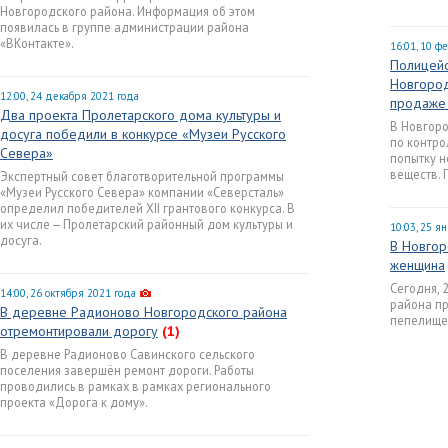
Новгородского района. Информация об этом
появилась в группе администрации района
«ВКонтакте».
16:01, 10 ф
Полицейс
Новгород
12:00, 24 декабря 2021 года
продаже 
Два проекта Пролетарского дома культуры и
В Новгор
досуга победили в конкурсе «Музеи Русского
по контро
Севера»
попытку 
веществ. 
Экспертный совет благотворительной программы
«Музеи Русского Севера» компании «Северсталь»
определил победителей XII грантового конкурса. В
их числе — Пролетарский районный дом культуры и
10:03, 25 я
досуга.
В Новгор
женщина
Сегодня, 
14:00, 26 октября 2021 года
района пр
В деревне Радионово Новгородского района
пепелище
отремонтировали дорогу
(1)
В деревне Радионово Савинского сельского
поселения завершён ремонт дороги. Работы
проводились в рамках в рамках регионального
проекта «Дорога к дому».