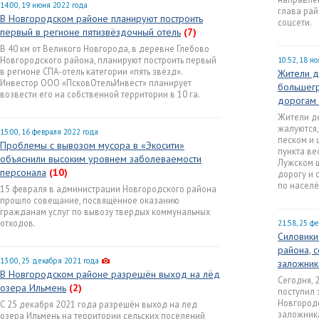
14:00, 19 июня 2022 года
глава рай
В Новгородском районе планируют построить
соцсети.
первый в регионе пятизвёздочный отель
(7)
В 40 км от Великого Новгорода, в деревне Глебово
Новгородского района, планируют построить первый
10:52, 18 н
в регионе СПА-отель категории «пять звёзд».
Жители д
Инвестор ООО «ПсковОтельИнвест» планирует
большегр
возвести его на собственной территории в 10 га.
дорогам 
Жители д
жалуются,
15:00, 16 февраля 2022 года
песком и 
Проблемы с вывозом мусора в «Экосити»
пункта ве
объяснили высоким уровнем заболеваемости
Лужском ш
персонала
(10)
дорогу и 
по населё
15 февраля в администрации Новгородского района
прошло совещание, посвящённое оказанию
гражданам услуг по вывозу твердых коммунальных
отходов.
21:58, 25 ф
Силовики
района, 
13:00, 25 декабря 2021 года
заложник
В Новгородском районе разрешён выход на лёд
Сегодня, 
озера Ильмень
(2)
поступил 
Новгородс
С 25 декабря 2021 года разрешён выход на лед
заложника
озера Ильмень на территории сельских поселений