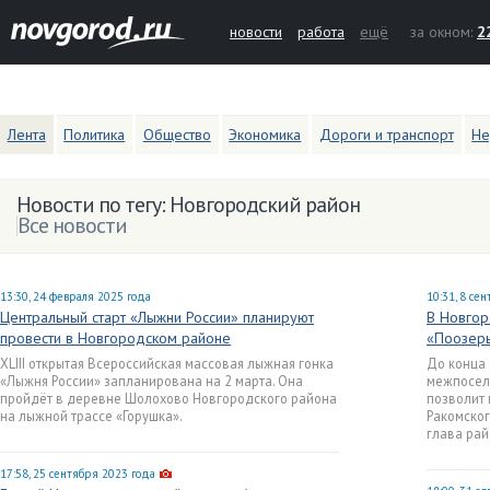
новости
работа
ещё
за окном:
2
Лента
Политика
Общество
Экономика
Дороги и транспорт
Не
Новости по тегу: Новгородский район
Все новости
13:30, 24 февраля 2025 года
10:31, 8 се
Центральный старт «Лыжни России» планируют
В Новгор
провести в Новгородском районе
«Поозер
XLIII открытая Всероссийская массовая лыжная гонка
До конца 
«Лыжня России» запланирована на 2 марта. Она
межпосел
пройдёт в деревне Шолохово Новгородского района
позволит 
на лыжной трассе «Горушка».
Ракомског
глава рай
17:58, 25 сентября 2023 года