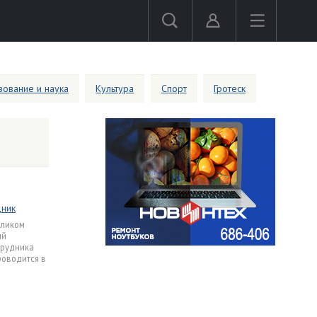
ование и наука
Культура
Спорт
Гротеск
дник
еликом
ый
трудника
роводится в