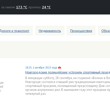
за окном:
17.3 °C
, прогноз:
24 °C
Дороги и транспорт
Недвижимость
Происшествия
Образ
18:25, 1 октября 2013 года
Новгородские полицейские устроили спортивный праз
В минувшую субботу, 28 сентября, на стадионе «Волна» в В
Новгороде состоялся ставший уже традиционным ежегодн
оде
спортивный праздник, посвященный предстоящему Дню со
ой
органов внутренних дел. В нынешнем году этот праздник п
а
четвертый раз.