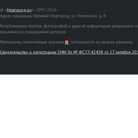
© «
Новгород.ру
», 1997-2026.
Адрес редакции: Великий Новгород, ул. Нехинская, д. 8
Републикация текстов, фотографий и другой информации разрешена то
письменного разрешения авторов.
Материалы, помеченные значком
, публикуются на правах рекламы.
Свидетельство о регистрации СМИ Эл № ФС77-42458 от 27 октября 20