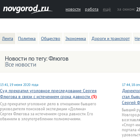
новости
работа
ещё
за окном:
2
Лента
Политика
Общество
Экономика
Дороги и транспорт
Не
Новости по тегу: Флюгов
Все новости
13:41, 19 июня 2020 года
17:44, 18 с
Суд прекратил уголовное преследование Сергея
Директор
Флюгова в связи с истечением срока давности
(5)
стал быв
Сергей 
Суд прекратил уголовное дело в отношении бывшего
руководителя поисковой экспедиции «Долина»
Бывший ру
Сергея Флюгова за истечением срока давности. Его
Новгородс
обвиняли в злоупотреблении полномочиями.
возглавл
«Спорт-ин
портала «
удовольст