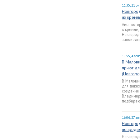
11:35, 21 о
Новгород
из кремл
Аист, кот
в кремле,
Новгороде
заповедн
10:55, 4 се
В Малови
приют дл
(Новгоро
В Малови
для диких
создания 
Владимир
подбирают
16:06, 27 ав
Новгород
повредил
Новгородц