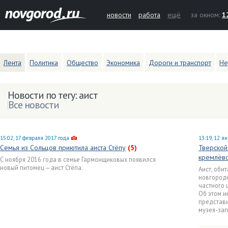
новости
работа
ещё
за окном:
1
Лента
Политика
Общество
Экономика
Дороги и транспорт
Не
Новости по тегу: аист
Все новости
15:02, 17 февраля 2017 года
13:19, 12 я
Семья из Сольцов приютила аиста Стёпу
(5)
Тверской
кремлёвс
С ноября 2016 года в семье Гармонщиковых появился
новый питомец — аист Стёпа.
Аист, оби
новгородс
частного 
Об этом и
представи
музея-за