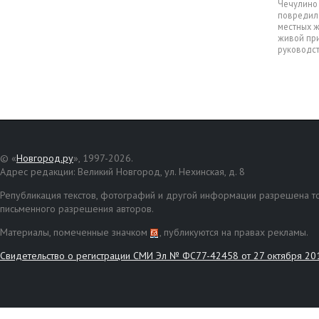
Чечулино 
повредил 
местных ж
живой при
руководст
© «
Новгород.ру
», 1997-2026.
Адрес редакции: Великий Новгород, ул. Нехинская, д. 8
Републикация текстов, фотографий и другой информации разрешена то
письменного разрешения авторов.
Материалы, помеченные значком
, публикуются на правах рекламы.
Свидетельство о регистрации СМИ Эл № ФС77-42458 от 27 октября 20