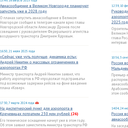
15:49, 16 августа 2025 года
Авиасообщение в Великом Новгороде планируют
12:39, 10 ф
запустить уже в 2028 году
Руководи
аэропорт
О планах запустить авиасообщение в Великом
2025 год
Новгороде сообщил в телеграм-канале врио главы
Новгородской области Александр Дронов после
Строитель
совещания с руководителем Федерального агентства
Великом Н
воздушного транспорта Дмитрием Ядровым.
глава Рос
интервью 
16:50, 21 июля 2025 года
«Сейчас уже чуть получше, динамика есть»:
10:56, 3 се
Андрей Никитин о массовых ограничениях в
Россия в
аэропортах РФ
Мальдив
Министр транспорта Андрей Никитин заявил, что
Премьер-
работу аэропортов в РФ «продолжат подстраивать»
распоряж
под возможные задержки рейсов на фоне введения
авиасообщ
плана «Ковер».
Арабским
этом сооб
17:30, 7 марта 2024 года
На диспетчерский пункт для аэропорта в
14:04, 24 и
Кречевицах потратили 230 млн рублей
(26)
Россия в
авиасооб
Его техническое оснащение начнут уже в этом году.
Об этом заявил заместитель министра транспорта РФ
На заседа