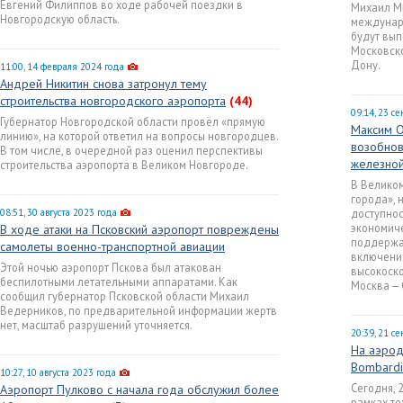
Евгений Филиппов во ходе рабочей поездки в
Михаил М
Новгородскую область.
междунаро
будут вып
Московско
Дону.
11:00, 14 февраля 2024 года
Андрей Никитин снова затронул тему
строительства новгородского аэропорта
(44)
09:14, 23 с
Губернатор Новгородской области провёл «прямую
Максим О
линию», на которой ответил на вопросы новгородцев.
возобнов
В том числе, в очередной раз оценил перспективы
железно
строительства аэропорта в Великом Новгороде.
В Велико
города», 
08:51, 30 августа 2023 года
доступнос
экономич
В ходе атаки на Псковский аэропорт повреждены
поддержа
самолеты военно-транспортной авиации
включени
Этой ночью аэропорт Пскова был атакован
высокоск
беспилотными летательными аппаратами. Как
Москва — 
сообщил губернатор Псковской области Михаил
Ведерников, по предварительной информации жертв
нет, масштаб разрушений уточняется.
20:39, 21 с
На аэрод
Bombardi
10:27, 10 августа 2023 года
Сегодня, 
Аэропорт Пулково с начала года обслужил более
рамках те