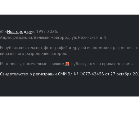
© «
Новгород.ру
», 1997-2026.
Адрес редакции: Великий Новгород, ул. Нехинская, д. 8
Републикация текстов, фотографий и другой информации разрешена то
письменного разрешения авторов.
Материалы, помеченные значком
, публикуются на правах рекламы.
Свидетельство о регистрации СМИ Эл № ФС77-42458 от 27 октября 20