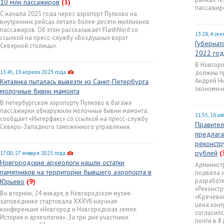
10 млн пассажиров
(3)
пассажирс
С начала 2023 года через аэропорт Пулково на
внутренних рейсах летало более десяти миллионов
пассажиров. Об этом рассказывает FlashNord со
13:28, 4 се
ссылкой на пресс-службу «Воздушных ворот
Губернат
Северной столицы».
2022 год
В Новгоро
13:45, 19 апреля 2023 года
должны пр
Андрей Ни
Китаянка пыталась вывезти из Санкт-Петербурга
экономиче
молочные бивни мамонта
В петербургском аэропорту Пулково в багаже
пассажирки обнаружили молочные бивни мамонта,
11:55, 18 ав
сообщает «Интерфакс» со ссылкой на пресс-службу
Правител
Северо-Западного таможенного управления.
предлага
реконстр
рублей
(
17:00, 27 января 2023 года
Новгородские археологи нашли остатки
Админист
памятников на территории бывшего аэропорта в
подвела и
разработк
Юрьево
(9)
«Реконстр
Во вторник, 24 января, в Новгородском музее-
«Кречеви
заповеднике стартовала XXXVII научная
цена конт
конференция «Новгород и Новгородская земля.
согласилс
История и археология». За три дня участники
почти в 8