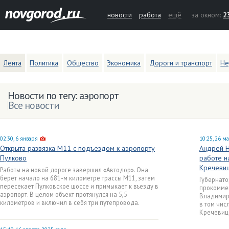
новости
работа
ещё
за окном:
2
Лента
Политика
Общество
Экономика
Дороги и транспорт
Не
Новости по тегу: аэропорт
Все новости
02:30, 6 января
10:25, 26 м
Открыта развязка М11 с подъездом к аэропорту
Андрей Н
Пулково
работе н
Кречеви
Работы на новой дороге завершил «Автодор». Она
берет начало на 681-м километре трассы М11, затем
Губернато
пересекает Пулковское шоссе и примыкает к въезду в
прокоммен
аэропорт. В целом объект протянулся на 5,5
Владимиро
километров и включил в себя три путепровода.
в том чис
Кречевиц