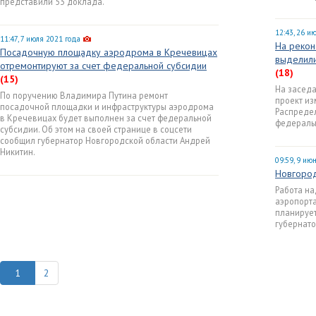
представили 53 доклада.
12:43, 26 и
11:47, 7 июля 2021 года
На рекон
Посадочную площадку аэродрома в Кречевицах
выделили
отремонтируют за счет федеральной субсидии
(18)
(15)
На заседа
По поручению Владимира Путина ремонт
проект из
посадочной площадки и инфраструктуры аэродрома
Распредел
в Кречевицах будет выполнен за счет федеральной
федеральн
субсидии. Об этом на своей странице в соцсети
сообщил губернатор Новгородской области Андрей
Никитин.
09:59, 9 ию
Новгород
Работа на
аэропорта
планирует
губернато
2