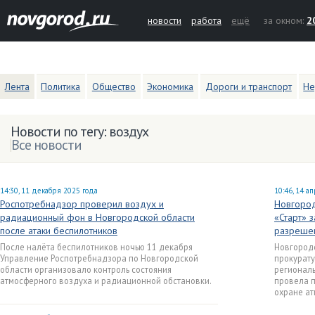
новости
работа
ещё
за окном:
2
Лента
Политика
Общество
Экономика
Дороги и транспорт
Не
Новости по тегу: воздух
Все новости
14:30, 11 декабря 2025 года
10:46, 14 а
Роспотребнадзор проверил воздух и
Новгород
радиационный фон в Новгородской области
«Старт» 
после атаки беспилотников
разреше
После налёта беспилотников ночью 11 декабря
Новгород
Управление Роспотребнадзора по Новгородской
прокурат
области организовало контроль состояния
регионал
атмосферного воздуха и радиационной обстановки.
провела п
охране ат