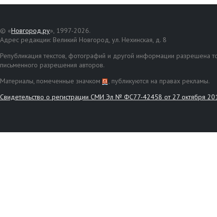
© «
Новгород.ру
», 1997-2026.
Адрес редакции: Великий Новгород, ул. Нехинская, д. 8
Републикация текстов, фотографий и другой информации разрешена то
письменного разрешения авторов.
Материалы, помеченные значком
, публикуются на правах рекламы.
Свидетельство о регистрации СМИ Эл № ФС77-42458 от 27 октября 20