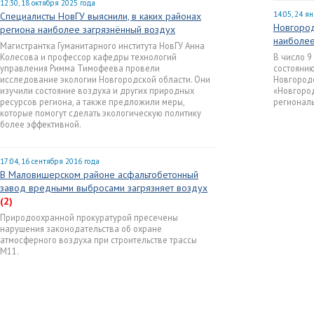
12:30, 18 октября 2025 года
14:05, 24 я
Специалисты НовГУ выяснили, в каких районах
Новгород
региона наиболее загрязнённый воздух
наиболе
Магистрантка Гуманитарного института НовГУ Анна
Колесова и профессор кафедры технологий
В число 9
управления Римма Тимофеева провели
состояни
исследование экологии Новгородской области. Они
Новгородс
изучили состояние воздуха и других природных
«Новгород
ресурсов региона, а также предложили меры,
региональ
которые помогут сделать экологическую политику
более эффективной.
17:04, 16 сентября 2016 года
В Маловишерском районе асфальтобетонный
завод вредными выбросами загрязняет воздух
(2)
Природоохранной прокуратурой пресечены
нарушения законодательства об охране
атмосферного воздуха при строительстве трассы
М11.