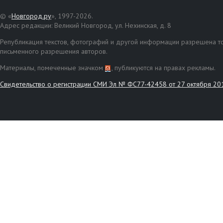
© «
Новгород.ру
», 1997-2026.
Адрес редакции: Великий Новгород, ул. Нехинская, д. 8
Републикация текстов, фотографий и другой информации разрешена то
письменного разрешения авторов.
Материалы, помеченные значком
, публикуются на правах рекламы.
Свидетельство о регистрации СМИ Эл № ФС77-42458 от 27 октября 20