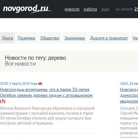
новости
работа
ещё
за окном:
2
Лента
Политика
Общество
Экономика
Дороги и транспорт
Не
Новости по тегу: дерево
Все новости
15:50, 3 марта 2015 года
16:02, 16 м
Новгородцы возмущены, что в парке 30-летия
Новгород
Октября спилили дерево рядом с аттракционом
домостро
(5)
квадратн
Жители Великого Новгорода обратились к городской
Сегодня, 
администрации с просьбой выяснить, почему в парке
Сергей М
30-летия Октября спилили дуб, вокруг которого был
повышени
построен детский аттракцион.
перед сту
преподав
университ
перспекти