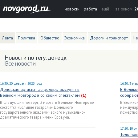
новости
работа
ещё
за окном:
2
Лента
Политика
Общество
Экономика
Дороги и транспорт
Не
Новости по тегу: донецк
Все новости
16:30, 20 февраля 2023 года
16:30, 3 ма
Донецкие артисты-гастролёры выступят в
В Велико
Великом Новгороде со своим спектаклем
(1)
собирают
В следующий четверг, 2 марта, в Великом Новгороде
В Велико
состоятся «Большие гастроли» Донецкого
междунар
государственного академического музыкально-
пожертво
драматического театра имени Бровуна.
17:20, 10 о
Тело нов