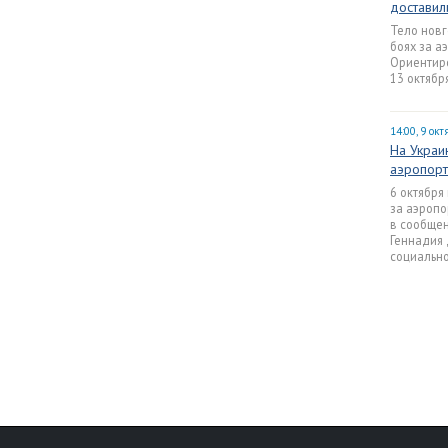
доставил
Тело новг
боях за а
Ориентир
13 октябр
14:00, 9 ок
На Украи
аэропор
6 октября
за аэропо
в сообще
Геннадия 
социально