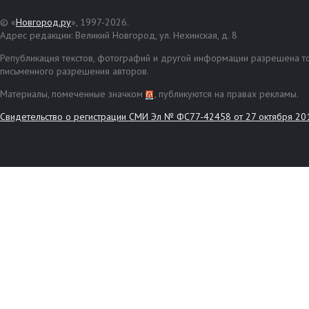
© «
Новгород.ру
», 1997-2026.
Адрес редакции: Великий Новгород, ул. Нехинская, д. 8
Републикация текстов, фотографий и другой информации разрешена то
письменного разрешения авторов.
Материалы, помеченные значком
, публикуются на правах рекламы.
Свидетельство о регистрации СМИ Эл № ФС77-42458 от 27 октября 20