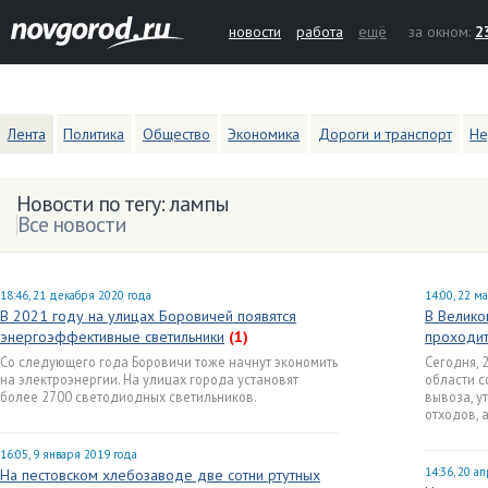
новости
работа
ещё
за окном:
2
Лента
Политика
Общество
Экономика
Дороги и транспорт
Не
Новости по тегу: лампы
Все новости
18:46, 21 декабря 2020 года
14:00, 22 м
В 2021 году на улицах Боровичей появятся
В Велико
энергоэффективные светильники
(1)
проходит
Со следующего года Боровичи тоже начнут экономить
Сегодня, 
на электроэнергии. На улицах города установят
области с
более 2700 светодиодных светильников.
вывоза, у
отходов, 
16:05, 9 января 2019 года
14:36, 20 а
На пестовском хлебозаводе две сотни ртутных