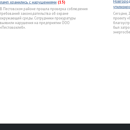
Новгород
ламп хранились с нарушениями
(15)
утилизир
В Пестовском районе прошла проверка соблюдения
требований законодательства об охране
Сегодня, 
окружающей среды. Сотрудники прокуратуры
проекту «
выявили нарушения на предприятии ООО
благоустр
«Пестовохлеб».
был затро
энергосб