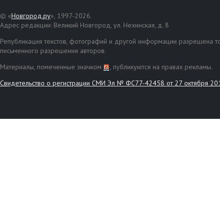
© «
Новгород.ру
», 1997-2026.
Адрес редакции: Великий Новгород, ул. Нехинская, д. 8
Републикация текстов, фотографий и другой информации разрешена то
письменного разрешения авторов.
Материалы, помеченные значком
, публикуются на правах рекламы.
Свидетельство о регистрации СМИ Эл № ФС77-42458 от 27 октября 20