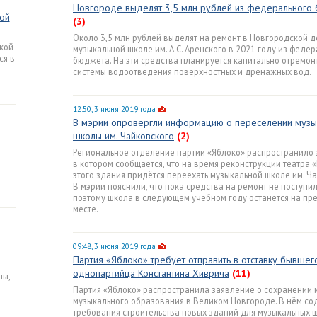
Новгороде выделят 3,5 млн рублей из федерального
ой
(3)
Около 3,5 млн рублей выделят на ремонт в Новгородской д
кой
музыкальной школе им. А.С. Аренского в 2021 году из феде
ся в
бюджета. На эти средства планируется капитально отремон
системы водоотведения поверхностных и дренажных вод.
12:50, 3 июня 2019 года
В мэрии опровергли информацию о переселении музы
школы им. Чайковского
(2)
Региональное отделение партии «Яблоко» распространило 
в котором сообщается, что на время реконструкции театра 
этого здания придётся переехать музыкальной школе им. Ча
В мэрии пояснили, что пока средства на ремонт не поступи
поэтому школа в следующем учебном году останется на п
месте.
09:48, 3 июня 2019 года
Партия «Яблоко» требует отправить в отставку бывшег
однопартийца Константина Хиврича
(11)
лы,
Партия «Яблоко» распространила заявление о сохранении 
музыкального образования в Великом Новгороде. В нём со
требования строительства новых зданий для музыкальных 