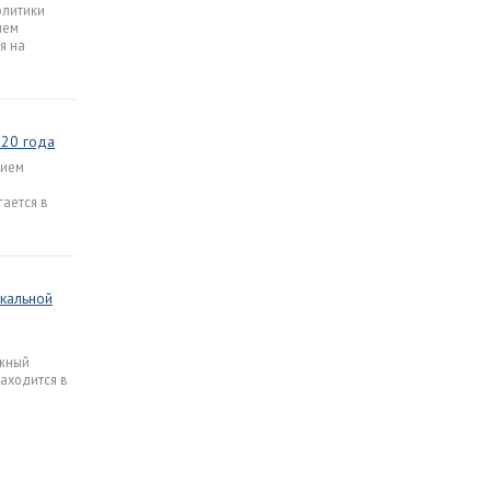
олитики
лем
я на
020 года
рием
гается в
кальной
ожный
аходится в