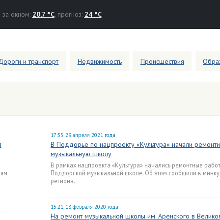
за окном:
20.7 °C
, прогноз:
24 °C
Дороги и транспорт
Недвижимость
Происшествия
Образ
17:55, 29 апреля 2021 года
я
В Поддорье по нацпроекту «Культура» начали ремонти
музыкальную школу
В рамках нацпроекта «Культура» начались ремонтные рабо
тям
Поддорской музыкальной школе. Об этом сообщили в минку
региона.
15:21, 18 февраля 2020 года
На ремонт музыкальной школы им. Аренского в Велико