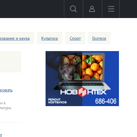
ование и наука
Культура
Спорт
Гротеск
ровать
ты в
льтуры
м