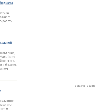
 бюджета
етской
рального
тировать
кальной
заявление,
«Малый» из
йковского.
ли в бюджет,
режнем
реклама на сайте
о
и развитии
держатся
школ и