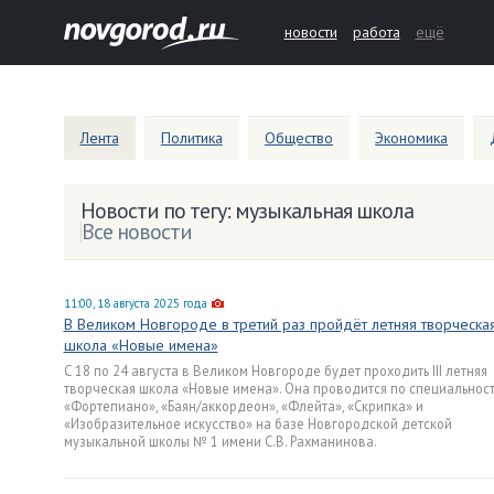
новости
работа
ещё
Лента
Политика
Общество
Экономика
Новости по тегу: музыкальная школа
Все новости
11:00, 18 августа 2025 года
В Великом Новгороде в третий раз пройдёт летняя творческа
школа «Новые имена»
С 18 по 24 августа в Великом Новгороде будет проходить III летняя
творческая школа «Новые имена». Она проводится по специальнос
«Фортепиано», «Баян/аккордеон», «Флейта», «Скрипка» и
«Изобразительное искусство» на базе Новгородской детской
музыкальной школы № 1 имени С.В. Рахманинова.