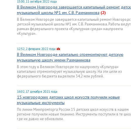
15:00, 11 октября 2022 года
В Великом Новгороде завершается капитальный ремонт детск
музыкальной школы №1 им. С.В. Рахманинова
(2)
В Великом Новгороде завершается капитальный ремонт Новгородс
детской музыкальной школы №1 им. С.В. Рахманинова. Работы ведут
рамках федерального проекта «Культурная среда» нацпроекта
«Культура».
12:52, 2 февраля 2022 года
В Великом Новгороде капитально отремонтируют детскую
музыкальную школу имени Рахманинова
В этом году в Великом Новгороде по нацпроекту «Культура»
капитально отремонтируют музыкальную школу. На эти цели из
федерального бюджета выделили 34,2 млн рублей.
16:02, 17 декабря 2021 года
15 новгородских детских школ искусств получили новые
музыкальные инструменты
По линии Минпромторга России 15 детских школ искусств в нашем
регионе получили новые пианино. Инструменты поступили в те шко
где их давно не обновляли.