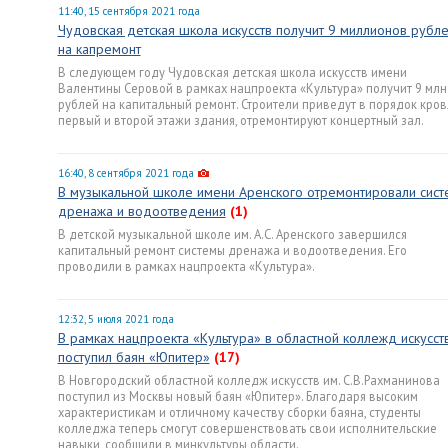
11:40, 15 сентября 2021 года
Чудовская детская школа искусств получит 9 миллионов рубл
на капремонт
В следующем году Чудовская детская школа искусств имени
Валентины Серовой в рамках нацпроекта «Культура» получит 9 млн
рублей на капитальный ремонт. Строители приведут в порядок кров
первый и второй этажи здания, отремонтируют концертный зал.
16:40, 8 сентября 2021 года
В музыкальной школе имени Аренского отремонтировали сист
дренажа и водоотведения
(1)
В детской музыкальной школе им. А.С. Аренского завершился
капитальный ремонт системы дренажа и водоотведения. Его
проводили в рамках нацпроекта «Культура».
12:32, 5 июля 2021 года
В рамках нацпроекта «Культура» в областной коллежд искусст
поступил баян «Юпитер»
(17)
В Новгородский областной колледж искусств им. С.В.Рахманинова
поступил из Москвы новый баян «Юпитер». Благодаря высоким
характеристикам и отличному качеству сборки баяна, студенты
колледжа теперь смогут совершенствовать свои исполнительские
навыки, сообщили в минкультуры области.