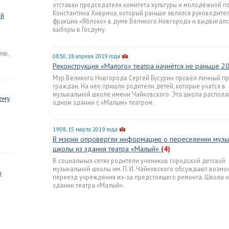
отставки председателя комитета культуры и молодёжной п
Константина Хиврича, который раньше являлся руководите
ей
фракции «Яблоко» в думе Великого Новгорода и выдвигалс
выборы в Госдуму.
лю,
08:50, 18 апреля 2019 года
Реконструкция «Малого» театра начнётся не раньше 2
Мэр Великого Новгорода Сергей Бусурин провёл личный п
граждан. На нео пришли родители детей, которые учатся в
музыкальной школе имени Чайковского. Эта школа распола
ему
одном здании с «Малым» театром.
19:08, 15 марта 2019 года
В мэрии опровергли информацию о переселении музы
школы из здания театра «Малый»
(4)
В социальных сетях родители учеников городской детской
музыкальной школы им. П. И. Чайковского обсуждают возм
в
переезд учреждения из-за предстоящего ремонта. Школа н
здании театра «Малый».