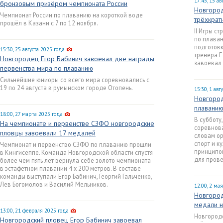
17:45, 15 ав
бронзовым призёром чемпионата России
Новгород
Чемпионат России по плаванию на короткой воде
трёхкрат
прошёл в Казани с 7 по 12 ноября.
II Игры с
по плава
подготовк
15:30, 25 августа 2025 года
тренера 
Новгородец Егор Бабинич завоевал две награды
завоевал 
первенства мира по плаванию
Сильнейшие юниоры со всего мира соревновались с
19 по 24 августа в румынском городе Отопень.
15:30, 1 авг
Новгород
плаванию
18:00, 27 марта 2025 года
В субботу
На чемпионате и первенстве СЗФО новгородские
соревнова
пловцы завоевали 17 медалей
словам ор
спорт и к
Чемпионат и первенство СЗФО по плаванию прошли
принципом
в Кингисеппе. Команда Новгородской области спустя
для прове
более чем пять лет вернула себе золото чемпионата
в эстафетном плавании 4 х 200 метров. В составе
команды выступали Егор Бабинич, Георгий Гальченко,
Лев Богомолов и Василий Мельников.
12:00, 2 ма
Новгород
медали н
13:00, 21 февраля 2025 года
Новгородс
Новгородский пловец Егор Бабинич завоевал