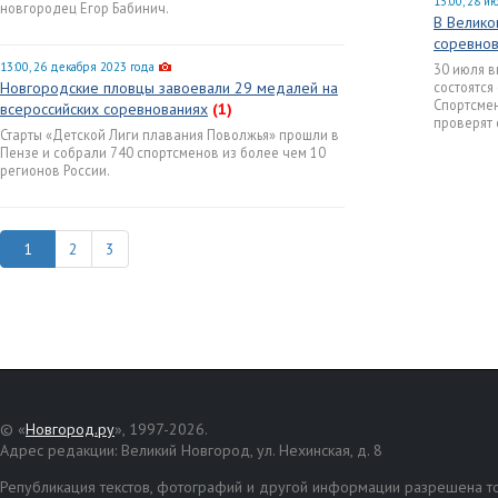
13:00, 28 и
новгородец Егор Бабинич.
В Велико
соревнов
13:00, 26 декабря 2023 года
30 июля в
Новгородские пловцы завоевали 29 медалей на
состоятся
Спортсмен
всероссийских соревнованиях
(1)
проверят 
Старты «Детской Лиги плавания Поволжья» прошли в
Пензе и собрали 740 спортсменов из более чем 10
регионов России.
2
3
© «
Новгород.ру
», 1997-2026.
Адрес редакции: Великий Новгород, ул. Нехинская, д. 8
Републикация текстов, фотографий и другой информации разрешена то