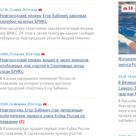
38
12:30, 21 июня 2024 года
Новгородский пловец Егор Бабинич завоевал
серебро на играх БРИКС
Новгородские спортсмены завоевали вторую медаль
игр БРИКС. Об этом в своём телеграм-канале сообщил
губернатор Новгородской области Андрей Никитин.
14:00, 23 апреля 2024 года
Фоторепо
Новгородский пловец вошёл в число юниоров,
округа Р
отобранных для участия в Спортивных играх
стран БРИКС
16:20, 14 с
В Казани завершился чемпионат России по
В Велико
плаванию, на котором успешно выступил
Северо-З
новгородский спортсмен Егор Бабинич.
гвардии 
В бассейн
15:00, 26 февраля 2024 года
Новгород
Новгородец Егор Бабинич стал двукратным
округа во
победителем первого этапа Кубка России по
прошла ц
заплывы 
плаванию
(1)
В Калининграде прошёл первый этап Кубка России
по плаванию. В соревнованиях принял участие