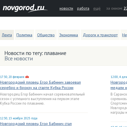
новости
работа
ещё
за окном:
2
Лента
Политика
Общество
Экономика
Дороги и транспорт
Не
Новости по тегу: плавание
Все новости
17:30, 20 февраля
12:00, 4 де
Новгородский пловец Егор Бабинич завоевал
Новгород
серебро и бронзу на старте Кубка России
медали н
Новгородец Егор Бабинич начал соревновательный
В Саранск
сезон с успешного выступления на первом этапе
соревнова
Кубка России по плаванию.
Спортсмен
Новгородс
награды н
12:30, 13 ноября 2025 года
Новгородский пловец Егор Бабинич стал