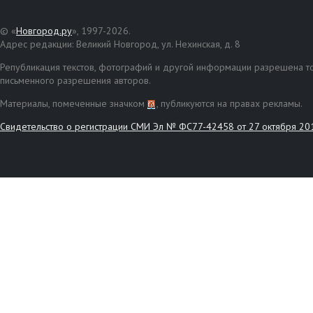
© «
Новгород.ру
», 1997-2026.
Адрес редакции: Великий Новгород, ул. Нехинская, д. 8
Републикация текстов, фотографий и другой информации разрешена то
письменного разрешения авторов.
Материалы, помеченные значком
, публикуются на правах рекламы.
Свидетельство о регистрации СМИ Эл № ФС77-42458 от 27 октября 20