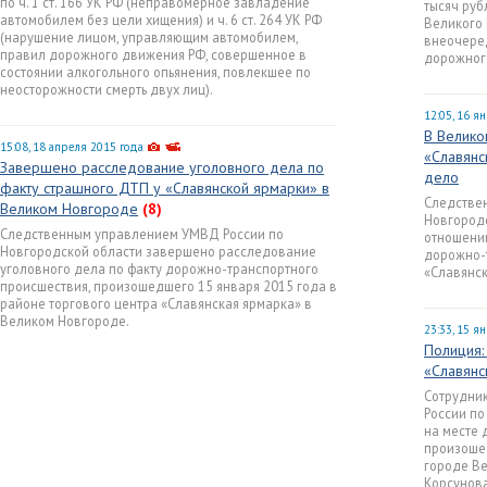
по ч. 1 ст. 166 УК РФ (неправомерное завладение
тысяч руб
автомобилем без цели хищения) и ч. 6 ст. 264 УК РФ
Великого
(нарушение лицом, управляющим автомобилем,
внеочере
правил дорожного движения РФ, совершенное в
дорожног
состоянии алкогольного опьянения, повлекшее по
неосторожности смерть двух лиц).
12:05, 16 я
В Велико
15:08, 18 апреля 2015 года
«Славянс
Завершено расследование уголовного дела по
дело
факту страшного ДТП у «Славянской ярмарки» в
Следстве
Великом Новгороде
(8)
Новгород
Следственным управлением УМВД России по
отношени
Новгородской области завершено расследование
дорожно-
уголовного дела по факту дорожно-транспортного
«Славянск
происшествия, произошедшего 15 января 2015 года в
районе торгового центра «Славянская ярмарка» в
Великом Новгороде.
23:33, 15 я
Полиция:
«Славянс
Сотрудни
России по
на месте 
произошед
городе В
Корсунова