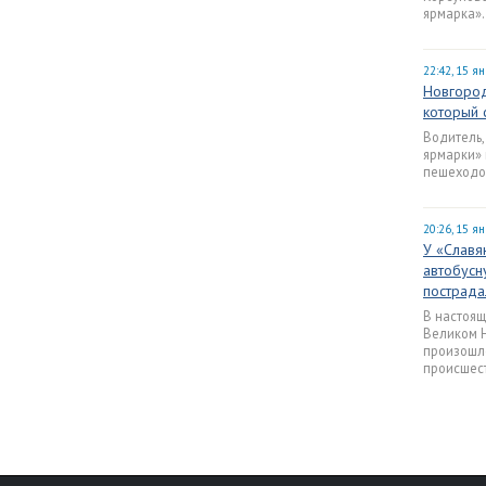
ярмарка».
22:42, 15 я
Новгород
который 
Водитель,
ярмарки» 
пешеходо
20:26, 15 я
У «Славя
автобусн
пострада
В настоящ
Великом Н
произошл
происшес