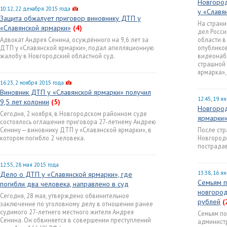
Новгород
10:12, 22 декабря 2015 года
у «Славя
Защита обжалует приговор виновнику ДТП у
На страни
«Славянской ярмарки»
(4)
дел Росс
Адвокат Андрея Сенина, осуждённого на 9,6 лет за
области в
ДТП у «Славянской ярмарки», подал апелляционную
опублико
жалобу в Новгородский областной суд.
видеонаб
страшной 
ярмарка»,
16:23, 2 ноября 2015 года
Виновник ДТП у «Славянской ярмарки» получил
12:45, 19 я
9,5 лет колонии
(5)
Новгород
Сегодня, 2 ноября, в Новгородском районном суде
ярмарки»
состоялось оглашение приговора 27-летнему Андрею
Сенину — виновнику ДТП у «Славянской ярмарки», в
После стр
котором погибло 2 человека.
Новгороде
пострада
12:55, 28 мая 2015 года
13:38, 16 я
Дело о ДТП у «Славянской ярмарки», где
Семьям п
погибли два человека, направлено в суд
новгород
Сегодня, 28 мая, утверждено обвинительное
рублей
(
заключение по уголовному делу в отношении ранее
судимого 27-летнего местного жителя Андрея
Семьям по
Сенина. Он обвиняется в совершении преступлений
админист