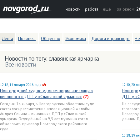
новости
работа
ещё
за окном:
2
Лента
Политика
Общество
Экономика
Дороги и транспорт
Не
Новости по тегу: славянская ярмарка
Все новости
12:18, 14 января 2016 года
12:40, 20 я
Новгородский суд не удовлетворил апелляцию
Новгород
виновного в ДТП у «Славянской ярмарки»
(7)
ДТП у «С
Сегодня, 14 января, в Новгородском областном суде
На следую
состоялось рассмотрение апелляционной жалобы
торгового
Андрея Сенина — виновника ДТП у «Славянской
Новгороде
ярмарки». Осуждённый на 9,5 лет мужчина хотел
данном Д
обжаловать приговор Новгородского районного
суда.
15:18, 19 я