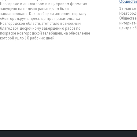
Обществе
Новгороде в аналоговом и в цифровом форматах
19 мая во
запущено на неделю раньше, чем было
Новгородс
запланировано. Как сообщили интернет-порталу
Обществен
«Новгород.ру» в пресс-центре правительства
интернет-
Новгородской области, этот стало возможным
центре об
благодаря досрочному завершению работ по
покраске новгородской телебашни, на обновление
которой ушло 10 рабочих дней.