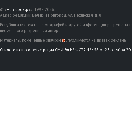
© «
Новгород.ру
», 1997-2026.
Адрес редакции: Великий Новгород, ул. Нехинская, д. 8
Републикация текстов, фотографий и другой информации разрешена то
письменного разрешения авторов.
Материалы, помеченные значком
, публикуются на правах рекламы.
Свидетельство о регистрации СМИ Эл № ФС77-42458 от 27 октября 20