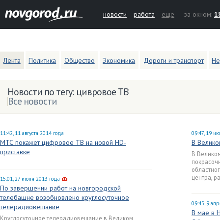
новости
работа
ещё
за окном:
1
Лента
Политика
Общество
Экономика
Дороги и транспорт
Не
Новости по тегу: цивровое ТВ
Все новости
11:42, 11 августа 2014 года
09:47, 19 и
МТС покажет цифровое ТВ на новой HD-
В Велико
приставке
В Велико
покрасоч
областно
центра, ра
15:01, 27 июня 2013 года
По завершении работ на новгородской
телебашне возобновлено круглосуточное
09:45, 9 ап
телерадиовещание
В мае в 
Круглосуточное телерадиовещание в Великом