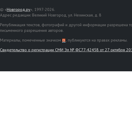
© «
Новгород.ру
», 1997-2026.
Адрес редакции: Великий Новгород, ул. Нехинская, д. 8
Републикация текстов, фотографий и другой информации разрешена то
письменного разрешения авторов.
Материалы, помеченные значком
, публикуются на правах рекламы.
Свидетельство о регистрации СМИ Эл № ФС77-42458 от 27 октября 20