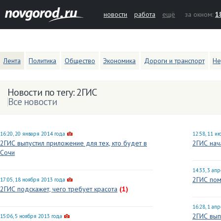
новости
работа
ещё
за окном:
1
Лента
Политика
Общество
Экономика
Дороги и транспорт
Не
Новости по тегу: 2ГИС
Все новости
16:20, 20 января 2014 года
12:58, 11 и
2ГИС выпустил приложение для тех, кто будет в
2ГИС нач
Сочи
14:33, 3 ап
2ГИС по
17:05, 18 ноября 2013 года
2ГИС подскажет, чего требует красота
(1)
16:28, 1 ап
2ГИС вып
15:06, 5 ноября 2013 года