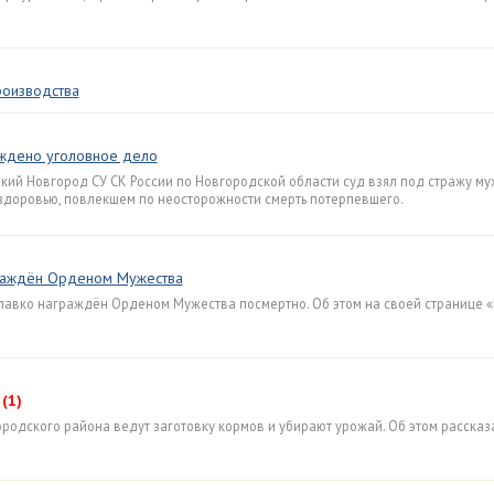
роизводства
уждено уголовное дело
кий Новгород СУ СК России по Новгородской области суд взял под стражу му
здоровью, повлекшем по неосторожности смерть потерпевшего.
граждён Орденом Мужества
лавко награждён Орденом Мужества посмертно. Об этом на своей странице «
(1)
родского района ведут заготовку кормов и убирают урожай. Об этом рассказ