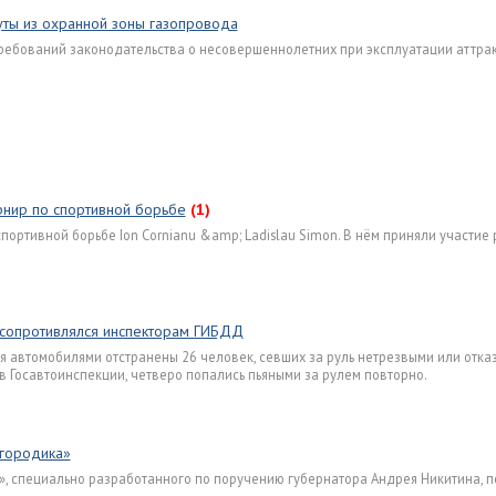
уты из охранной зоны газопровода
ребований законодательства о несовершеннолетних при эксплуатации аттра
нир по спортивной борьбе
(1)
портивной борьбе Ion Cornianu &amp; Ladislau Simon. В нём приняли участие
 сопротивлялся инспекторам ГИБДД
ия автомобилями отстранены 26 человек, севших за руль нетрезвыми или отка
 Госавтоинспекции, четверо попались пьяными за рулем повторно.
вгородика»
», специально разработанного по поручению губернатора Андрея Никитина, п