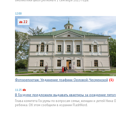
библиотеки школ региона к 1 сентября 2023 года.
12:00
22
Фоторепортаж: Уединение графини Орловой-Чесменской
(1)
11:25
В Госдуме предложили выдавать квартиры за рождение пятог
Глава комитета Госдумы по вопросам семьи, женщин и детей Нина
ребенка. Об этом сообщили в издании FlashNord.