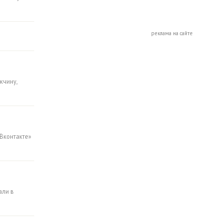
реклама на сайте
жчину,
Вконтакте»
али в