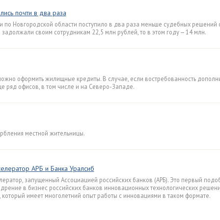
ись почти в два раза
и по Новгородской области поступило в два раза меньше судебных решений 
 задолжали своим сотрудникам 22,5 млн рублей, то в этом году — 14 млн.
х можно оформить жилищные кредиты. В случае, если востребованность дополн
е ряд офисов, в том числе и на Северо-Западе.
орбления местной жительницы.
елератор АРБ и Банка Уралсиб
лератор, запущенный Ассоциацией российских банков (АРБ). Это первый подо
недрение в бизнес российских банков инновационных технологических решени
, который имеет многолетний опыт работы с инновациями в таком формате.