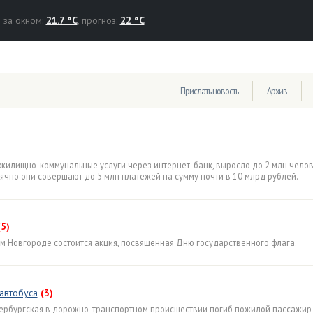
за окном:
21.7 °C
, прогноз:
22 °C
Прислать новость
Архив
 жилищно-коммунальные услуги через интернет-банк, выросло до 2 млн челов
ячно они совершают до 5 млн платежей на сумму почти в 10 млрд рублей.
(5)
ом Новгороде состоится акция, посвященная Дню государственного флага.
автобуса
(3)
Петербургская в дорожно-транспортном происшествии погиб пожилой пассажир 