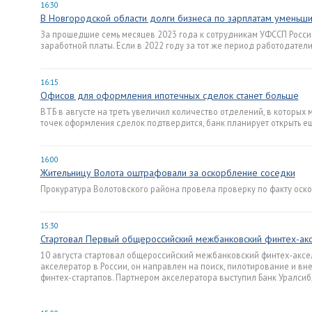
16:30
В Новгородской области долги бизнеса по зарплатам уменьшил
За прошедшие семь месяцев 2023 года к сотрудникам УФССП Росси
заработной платы. Если в 2022 году за тот же период работодатели
16:15
Офисов для оформления ипотечных сделок станет больше
ВТБ в августе на треть увеличил количество отделений, в которы
точек оформления сделок подтвердится, банк планирует открыть ещ
16:00
Жительницу Волота оштрафовали за оскорбление соседки
Прокуратура Волотовского района провела проверку по факту оск
15:30
Стартовал Первый общероссийский межбанковский финтех-акс
10 августа стартовал общероссийский межбанковский финтех-аксе
акселератор в России, он направлен на поиск, пилотирование и в
финтех-стартапов. Партнером акселератора выступил Банк Уралсиб