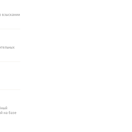
о взыскании
ительных
бный
й на базе