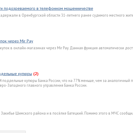
сти подозреваемого в телефонном мошенничестве
адержали в Оренбургской области 31-летнего ранее судимого местного жите
пок через Mir Pay
купок в онлайн-магазинах через Mir Pay. Данная функция автоматически дос
оддельные купюры
(2)
4 поддельные купюры Банка России, что на 77% меньше, чем за аналогичный 
еро-Западного главного управления Банка России.
е Закибье Шимского района и в посёлке Батецкий. Помимо этого в МЧС сообщи