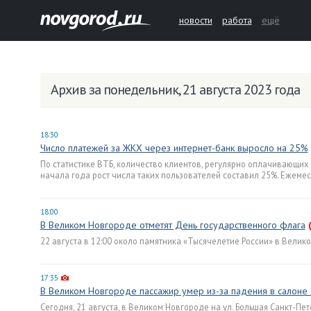
новости
работа
ещё
Архив за понедельник, 21 августа 2023 года
18:30
Число платежей за ЖКХ через интернет-банк выросло на 25%
По статистике ВТБ, количество клиентов, регулярно оплачивающих
начала года рост числа таких пользователей составил 25%. Ежемес
18:00
В Великом Новгороде отметят День государственного флага
22 августа в 12:00 около памятника «Тысячелетие России» в Велик
17:35
В Великом Новгороде пассажир умер из-за падения в салоне 
Сегодня, 21 августа, в Великом Новгороде на ул. Большая Санкт-