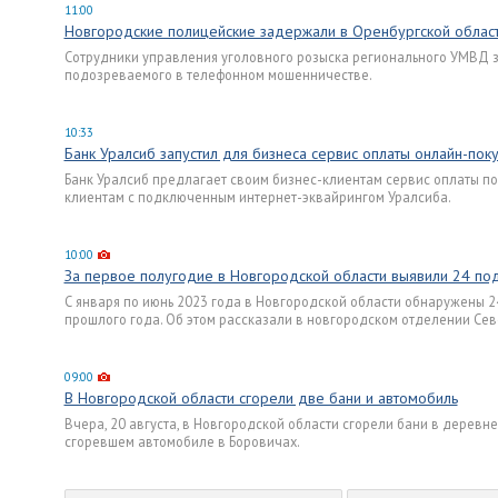
11:00
Новгородские полицейские задержали в Оренбургской обла
Сотрудники управления уголовного розыска регионального УМВД з
подозреваемого в телефонном мошенничестве.
10:33
Банк Уралсиб запустил для бизнеса сервис оплаты онлайн-поку
Банк Уралсиб предлагает своим бизнес-клиентам сервис оплаты по
клиентам с подключенным интернет-эквайрингом Уралсиба.
10:00
За первое полугодие в Новгородской области выявили 24 п
С января по июнь 2023 года в Новгородской области обнаружены 2
прошлого года. Об этом рассказали в новгородском отделении Сев
09:00
В Новгородской области сгорели две бани и автомобиль
Вчера, 20 августа, в Новгородской области сгорели бани в деревн
сгоревшем автомобиле в Боровичах.