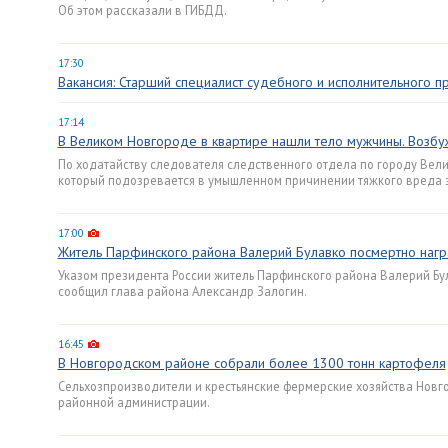
Об этом рассказали в ГИБДД.
17:30
Вакансия: Старший специалист судебного и исполнительного п
17:14
В Великом Новгороде в квартире нашли тело мужчины. Возб
По ходатайству следователя следственного отдела по городу Вели
который подозревается в умышленном причинении тяжкого вреда 
17:00
Житель Парфинского района Валерий Булавко посмертно на
Указом президента России житель Парфинского района Валерий Бу
сообщил глава района Александр Залогин.
16:45
В Новгородском районе собрали более 1300 тонн картофеля
Сельхозпроизводители и крестьянские фермерские хозяйства Новго
районной администрации.