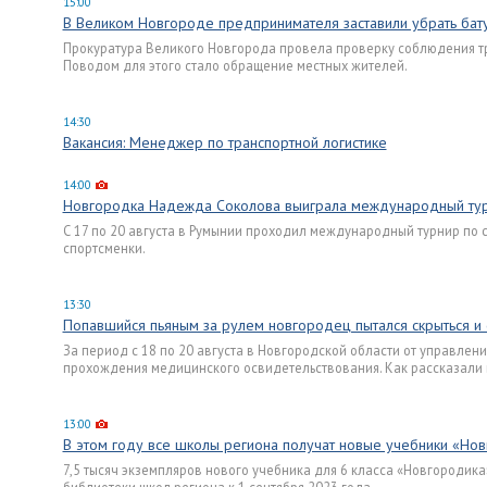
15:00
В Великом Новгороде предпринимателя заставили убрать бат
Прокуратура Великого Новгорода провела проверку соблюдения т
Поводом для этого стало обращение местных жителей.
14:30
Вакансия: Менеджер по транспортной логистике
14:00
Новгородка Надежда Соколова выиграла международный тур
С 17 по 20 августа в Румынии проходил международный турнир по с
спортсменки.
13:30
Попавшийся пьяным за рулем новгородец пытался скрыться и
За период с 18 по 20 августа в Новгородской области от управлен
прохождения медицинского освидетельствования. Как рассказали в
13:00
В этом году все школы региона получат новые учебники «Но
7,5 тысяч экземпляров нового учебника для 6 класса «Новгородика