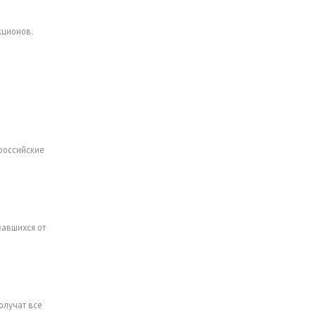
кционов.
 российские
завшихся от
олучат все