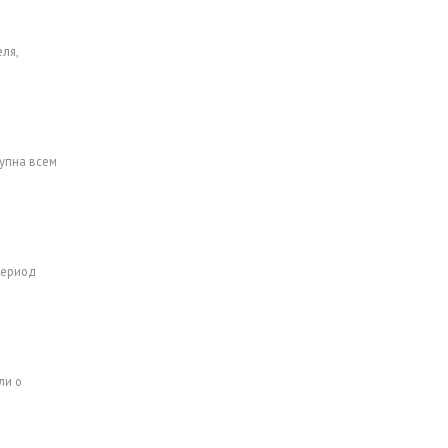
ля,
тупна всем
период
ли о