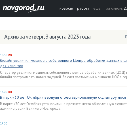
новости
работа
ещё
за окном:
2
Архив за четверг, 3 августа 2023 года
П
18:30
билайн увеличил мощность собственного Центра обработки данных в ше
для клиентов
Оператор увеличил мощность собственного центра обработки данных (ЦОД) в 
билайн построил пять новых модулей. За счет увеличения мощности ЦОДа с
18:00
В парк «30 лет Октября» вернули отреставрированную скульптуру лося
В парке «30 лет Октября» установили на прежнее место обновленную скульпт
администрации Великого Новгорода.
17:30