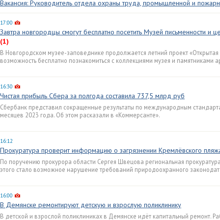
Вакансия: Руководитель отдела охраны труда, промышленной и пожарн
17:00
Завтра новгородцы смогут бесплатно посетить Музей письменности и 
(1)
В Новгородском музее-заповеднике продолжается летний проект «Открытая 
возможность бесплатно познакомиться с коллекциями музея и памятниками а
16:30
Чистая прибыль Сбера за полгода составила 737,5 млрд руб
Сбербанк представил сокращенные результаты по международным стандарта
месяцев 2023 года. Об этом расказали в «Коммерсанте».
16:12
Прокуратура проверит информацию о загрязнении Кремлёвского пля
По поручению прокурора области Сергея Швецова региональная прокуратура
этого стало возможное нарушение требований природоохранного законодат
16:00
В Демянске ремонтируют детскую и взрослую поликлинику
В детской и взрослой поликлиниках в Демянске идёт капитальный ремонт. Р