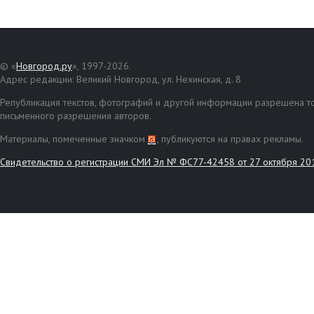
© «
Новгород.ру
», 1997-2026.
Адрес редакции: Великий Новгород, ул. Нехинская, д. 8
Републикация текстов, фотографий и другой информации разрешена то
письменного разрешения авторов.
Материалы, помеченные значком
, публикуются на правах рекламы.
Свидетельство о регистрации СМИ Эл № ФС77-42458 от 27 октября 20