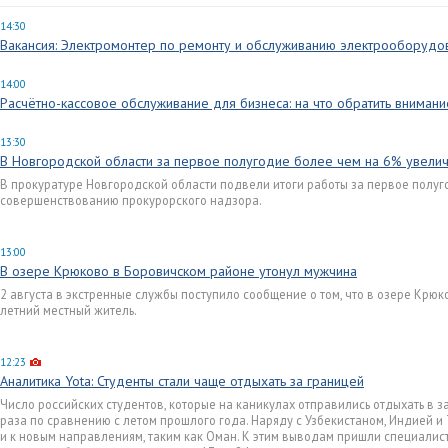
14:30
Вакансия: Электромонтер по ремонту и обслуживанию электрооборудо
14:00
Расчётно-кассовое обслуживание для бизнеса: на что обратить вниман
13:30
В Новгородской области за первое полугодие более чем на 6% увелич
В прокуратуре Новгородской области подвели итоги работы за первое полуг
совершенствованию прокурорского надзора.
13:00
В озере Крюково в Боровичском районе утонул мужчина
2 августа в экстренные службы поступило сообщение о том, что в озере Крюк
летний местный житель.
12:23
Аналитика Yota: Студенты стали чаще отдыхать за границей
Число российских студентов, которые на каникулах отправились отдыхать в з
раза по сравнению с летом прошлого года. Наряду с Узбекистаном, Индией 
и к новым направлениям, таким как Оман. К этим выводам пришли специалис