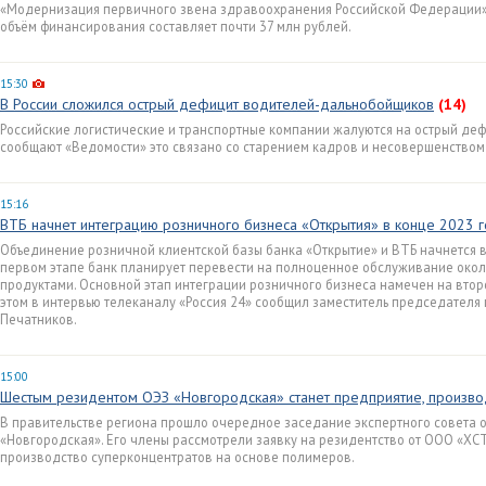
«Модернизация первичного звена здравоохранения Российской Федерации»
объём финансирования составляет почти 37 млн рублей.
15:30
В России сложился острый дефицит водителей-дальнобойщиков
(14)
Российские логистические и транспортные компании жалуются на острый де
сообщают «Ведомости» это связано со старением кадров и несовершенством
15:16
ВТБ начнет интеграцию розничного бизнеса «Открытия» в конце 2023 
Объединение розничной клиентской базы банка «Открытие» и ВТБ начнется в
первом этапе банк планирует перевести на полноценное обслуживание окол
продуктами. Основной этап интеграции розничного бизнеса намечен на втор
этом в интервью телеканалу «Россия 24» сообщил заместитель председателя
Печатников.
15:00
Шестым резидентом ОЭЗ «Новгородская» станет предприятие, произв
В правительстве региона прошло очередное заседание экспертного совета 
«Новгородская». Его члены рассмотрели заявку на резидентство от ООО «ХСТ
производство суперконцентратов на основе полимеров.