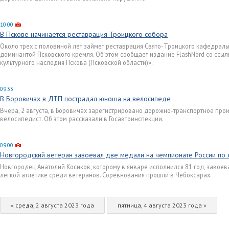
10:00
В Пскове начинается реставрация Троицкого собора
Около трех с половиной лет займет реставрация Свято-Троицкого кафедральн
доминантой Псковского кремля. Об этом сообщает издание FlashNord со ссы
культурного наследия Пскова (Псковской области)».
09:33
В Боровичах в ДТП пострадал юноша на велосипеде
Вчера, 2 августа, в Боровичах зарегистрировано дорожно-транспортное про
велосипедист. Об этом рассказали в Госавтоинспекции.
09:00
Новгородский ветеран завоевал две медали на чемпионате России по л
Новгородец Анатолий Косиков, которому в январе исполнился 81 год, завое
легкой атлетике среди ветеранов. Соревнования прошли в Чебоксарах.
« среда, 2 августа 2023 года
пятница, 4 августа 2023 года »