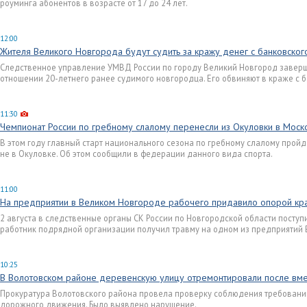
роуминга абонентов в возрасте от 17 до 24 лет.
12:00
Жителя Великого Новгорода будут судить за кражу денег с банковског
Следственное управление УМВД России по городу Великий Новгород заверш
отношении 20-летнего ранее судимого новгородца. Его обвиняют в краже с б
11:30
Чемпионат России по гребному слалому перенесли из Окуловки в Моск
В этом году главный старт национального сезона по гребному слалому пройд
не в Окуловке. Об этом сообщили в федерации данного вида спорта.
11:00
На предприятии в Великом Новгороде рабочего придавило опорой кр
2 августа в следственные органы СК России по Новгородской области поступ
работник подрядной организации получил травму на одном из предприятий 
10:25
В Волотовском районе деревенскую улицу отремонтировали после вм
Прокуратура Волотовского района провела проверку соблюдения требовани
дорожного движения. Было выявлено нарушение.