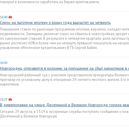
поверил в возможность заработать на бирже криптовалюты.
16:46
Спрос на льготную ипотеку к концу года вырастет на четверть
Повышение ставок по рыночным программам ипотеки, вероятно, охладит инт
недвижимости. Заемщики увеличат спрос на объекты в новостройках, кредит
по однозначным ставкам. В результате в четвертом квартале доля льготных 
рынке достигнет 60% и более чем на четверть превысит показатель на начал
управления «Ипотечное кредитование» ВТБ Сергей Бабин.
16:30
Новгородец отправится в колонию за покушение на сбыт наркотиков в 
Новгородский районный суд с участием представителя прокуратуры Велико
приговор по уголовному делу в отношении 29-летнего местного жителя. Его
наркотиков.
16:25
В девятиэтажке на улице Десятинной в Великом Новгороде горела ква
Сегодня, 29 августа, в 15:19 в экстренные службы поступило сообщение о п
Десятинной в Великом Новгороде.