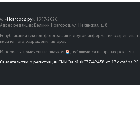
© «
Новгород.ру
», 1997-2026.
Адрес редакции: Великий Новгород, ул. Нехинская, д. 8
Републикация текстов, фотографий и другой информации разрешена то
письменного разрешения авторов.
Материалы, помеченные значком
, публикуются на правах рекламы.
Свидетельство о регистрации СМИ Эл № ФС77-42458 от 27 октября 20