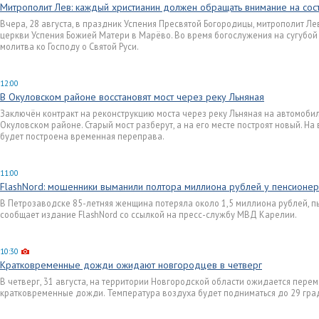
Митрополит Лев: каждый христианин должен обращать внимание на со
Вчера, 28 августа, в праздник Успения Пресвятой Богородицы, митрополит Л
церкви Успения Божией Матери в Марёво. Во время богослужения на сугубой
молитва ко Господу о Святой Руси.
12:00
В Окуловском районе восстановят мост через реку Льняная
Заключён контракт на реконструкцию моста через реку Льняная на автомоби
Окуловском районе. Старый мост разберут, а на его месте построят новый. Н
будет построена временная переправа.
11:00
FlashNord: мошенники выманили полтора миллиона рублей у пенсионе
В Петрозаводске 85-летняя женщина потеряла около 1,5 миллиона рублей, пы
сообщает издание FlashNord со ссылкой на пресс-службу МВД Карелии.
10:30
Кратковременные дожди ожидают новгородцев в четверг
В четверг, 31 августа, на территории Новгородской области ожидается пере
кратковременные дожди. Температура воздуха будет подниматься до 29 град