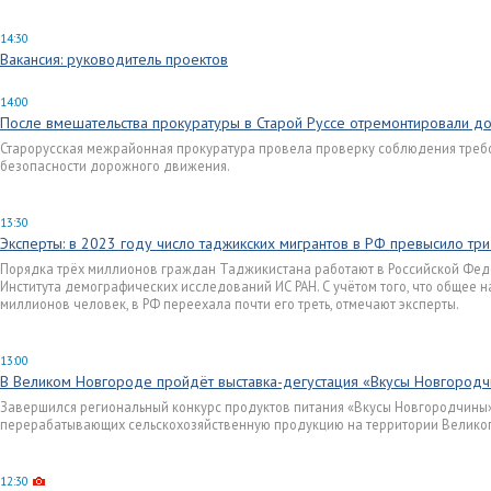
14:30
Вакансия: руководитель проектов
14:00
После вмешательства прокуратуры в Старой Руссе отремонтировали д
Старорусская межрайонная прокуратура провела проверку соблюдения треб
безопасности дорожного движения.
13:30
Эксперты: в 2023 году число таджикских мигрантов в РФ превысило тр
Порядка трёх миллионов граждан Таджикистана работают в Российской Фед
Института демографических исследований ИС РАН. С учётом того, что общее 
миллионов человек, в РФ переехала почти его треть, отмечают эксперты.
13:00
В Великом Новгороде пройдёт выставка-дегустация «Вкусы Новгород
Завершился региональный конкурс продуктов питания «Вкусы Новгородчины».
перерабатывающих сельскохозяйственную продукцию на территории Великог
12:30