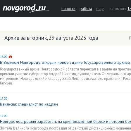
новости
работа
ещё
за окном:
1
Архив за вторник, 29 августа 2023 года
П
18:00
В Великом Новгороде открыли новое здание Государственного архива
Государственный архив Новгородской области переехал в здание на проспек
приняли участие губернатор Андрей Никитин, руководитель Федерального ар
митрополит Новгородский и Старорусский Лев, председатель правления Росс
Гагкуев.
17:30
Вакансия: специалист по кадрам
17:00
Новгородец решил заработать на криптовалютной бирже и потерял бо
Житель Великого Новгорода пострадал от действий дистанционных мошенник