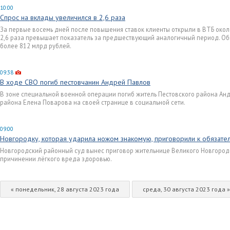
10:00
Спрос на вклады увеличился в 2,6 раза
За первые восемь дней после повышения ставок клиенты открыли в ВТБ около
2,6 раза превышает показатель за предшествующий аналогичный период. О
более 812 млрд рублей.
09:38
В ходе СВО погиб пестовчанин Андрей Павлов
В зоне специальной военной операции погиб житель Пестовского района Анд
района Елена Поварова на своей странице в социальной сети.
09:00
Новгородку, которая ударила ножом знакомую, приговорили к обязате
Новгородский районный суд вынес приговор жительнице Великого Новгород
причинении лёгкого вреда здоровью.
« понедельник, 28 августа 2023 года
среда, 30 августа 2023 года »