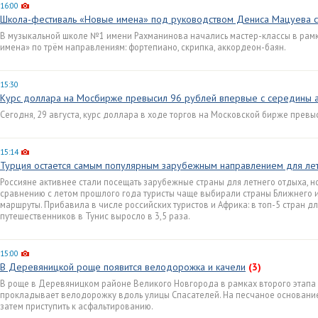
16:00
Школа-фестиваль «Новые имена» под руководством Дениса Мацуева с
В музыкальной школе №1 имени Рахманинова начались мастер-классы в рам
имена» по трём направлениям: фортепиано, скрипка, аккордеон-баян.
15:30
Курс доллара на Мосбирже превысил 96 рублей впервые с середины а
Сегодня, 29 августа, курс доллара в ходе торгов на Московской бирже превы
15:14
Турция остается самым популярным зарубежным направлением для лет
Россияне активнее стали посещать зарубежные страны для летнего отдыха, но
сравнению с летом прошлого года туристы чаще выбирали страны Ближнего и
маршруты. Прибавила в числе российских туристов и Африка: в топ-5 стран дл
путешественников в Тунис выросло в 3,5 раза.
15:00
В Деревяницкой роще появится велодорожка и качели
(3)
В роще в Деревяницком районе Великого Новгорода в рамках второго этапа
прокладывает велодорожку вдоль улицы Спасателей. На песчаное основание
затем приступить к асфальтированию.