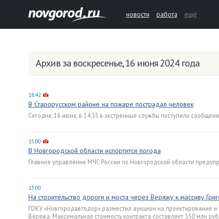
новости
работа
ещё
Архив за воскресенье, 16 июня 2024 года
18:42
В Старорусском районе на пожаре пострадал человек
Сегодня, 16 июня, в 14:35 в экстренные службы поступило сообщен
15:00
В Новгородской области испортится погода
Главное управление МЧС России по Новгородской области предуп
13:00
На строительство дороги и моста через Веряжу к массиву Гри
ГОКУ «Новгородавтодор» разместил аукцион на проектирование и с
Веряжа. Максимальная стоимость контракта составляет 350 млн руб