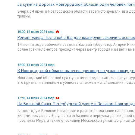
За сутки на дорогах Новгородской области один человек пог
Вчера, 14 июня, в Новгородской области зарегистрировали два до
травмы.
10:00, 15 июня 2024 года
Ремонт улицы Песчаной в Валдае планируют закончить осенью
14 июня в ходе рабочей поездки в Валдай губернатор Андрей Ники
более трёх километров проходит через центр города и ведёт к вые
18:00, 14 июня 2024 года
В Новгородской области вынесен приговор по уголовному де
Новгородский областной суд с участием представителя прокуратур
Его признали виновным в убийстве, а также в использовании подде
17:30, 14 июня 2024 года
На Большой Санкт-Петербургской улице в Великом Новгороде
В этом году в Великом Новгороде в рамках реализации националь
километров дорог. Это участки от Базового переулка до северной
проспекта Мира, а также от Большой Московской улицы до улицы 