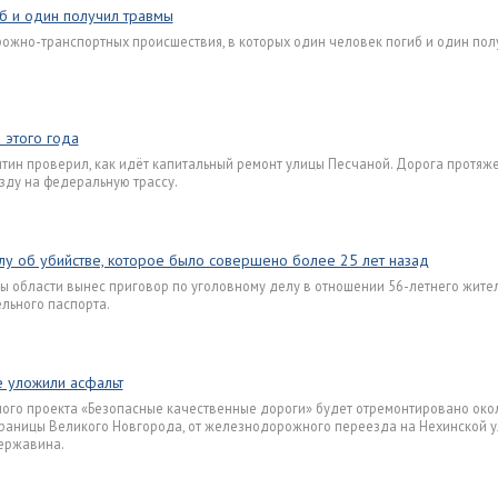
иб и один получил травмы
рожно-транспортных происшествия, в которых один человек погиб и один пол
 этого года
тин проверил, как идёт капитальный ремонт улицы Песчаной. Дорога протяж
зду на федеральную трассу.
лу об убийстве, которое было совершено более 25 лет назад
ы области вынес приговор по уголовному делу в отношении 56-летнего жител
льного паспорта.
 уложили асфальт
ного проекта «Безопасные качественные дороги» будет отремонтировано око
 границы Великого Новгорода, от железнодорожного переезда на Нехинской 
Державина.