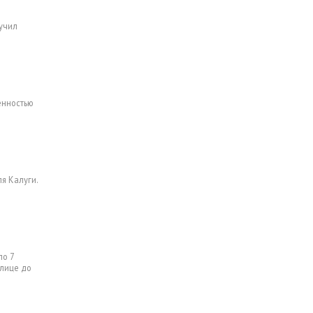
учил
енностью
я Калуги.
ло 7
улице до