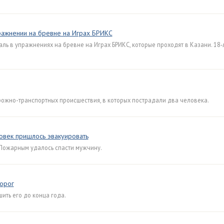
пражнении на бревне на Играх БРИКС
ь в упражнениях на бревне на Играх БРИКС, которые проходят в Казани. 18‑
рожно-транспортных происшествия, в которых пострадали два человека.
овек пришлось эвакуировать
Пожарным удалось спасти мужчину.
дорог
ить его до конца года.