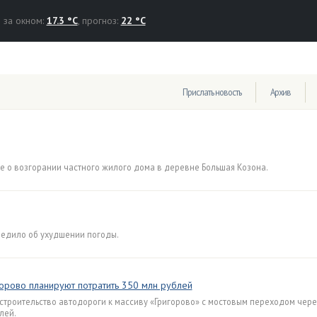
за окном:
17.3 °C
, прогноз:
22 °C
Прислать новость
Архив
ие о возгорании частного жилого дома в деревне Большая Козона.
редило об ухудшении погоды.
горово планируют потратить 350 млн рублей
троительство автодороги к массиву «Григорово» с мостовым переходом чере
лей.