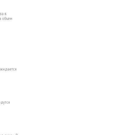
за в
а объем
ожидается
едутся