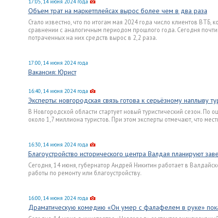
17:05, 14 июня 2024 года
Объем трат на маркетплейсах вырос более чем в два раза
Стало известно, что по итогам мая 2024 года число клиентов ВТБ, 
сравнении с аналогичным периодом прошлого года. Сегодня почти
потраченных на них средств вырос в 2,2 раза.
17:00, 14 июня 2024 года
Вакансия: Юрист
16:40, 14 июня 2024 года
Эксперты: новгородская связь готова к серьёзному наплыву ту
В Новгородской области стартует новый туристический сезон. По 
около 1,7 миллиона туристов. При этом эксперты отмечают, что мес
16:30, 14 июня 2024 года
Благоустройство исторического центра Валдая планируют зав
Сегодня, 14 июня, губернатор Андрей Никитин работает в Валдайск
работы по ремонту или благоустройству.
16:00, 14 июня 2024 года
Драматическую комедию «Он умер с фалафелем в руке» пок