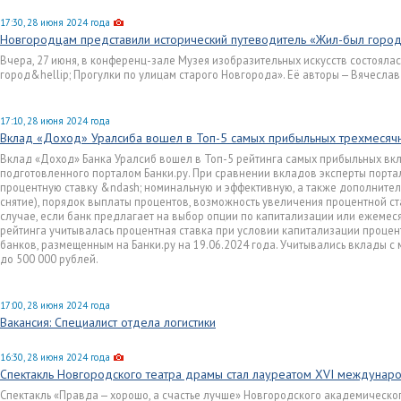
17:30, 28 июня 2024 года
Новгородцам представили исторический путеводитель «Жил-был горо
Вчера, 27 июня, в конференц-зале Музея изобразительных искусств состояла
город&hellip; Прогулки по улицам старого Новгорода». Её авторы — Вячеслав
17:10, 28 июня 2024 года
Вклад «Доход» Уралсиба вошел в Топ-5 самых прибыльных трехмесяч
Вклад «Доход» Банка Уралсиб вошел в Топ-5 рейтинга самых прибыльных вкла
подготовленного порталом Банки.ру. При сравнении вкладов эксперты портал
процентную ставку &ndash; номинальную и эффективную, а также дополнител
снятие), порядок выплаты процентов, возможность увеличения процентной ст
случае, если банк предлагает на выбор опции по капитализации или ежемес
рейтинга учитывалась процентная ставка при условии капитализации процен
банков, размещенным на Банки.ру на 19.06.2024 года. Учитывались вклады с
до 500 000 рублей.
17:00, 28 июня 2024 года
Вакансия: Специалист отдела логистики
16:30, 28 июня 2024 года
Спектакль Новгородского театра драмы стал лауреатом XVI междунаро
Спектакль «Правда — хорошо, а счастье лучше» Новгородского академическог