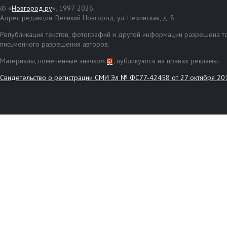
© «
Новгород.ру
», 1997-2026.
Адрес редакции: Великий Новгород, ул. Нехинская, д. 8
Републикация текстов, фотографий и другой информации разрешена то
письменного разрешения авторов.
Материалы, помеченные значком
, публикуются на правах рекламы.
Свидетельство о регистрации СМИ Эл № ФС77-42458 от 27 октября 20