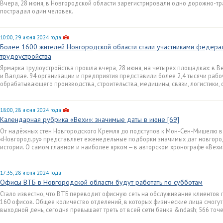
Вчера, 28 июня, в Новгородской области зарегистрировали одно дорожно-тр
пострадал один человек.
10:00, 29 июня 2024 года
Более 1600 жителей Новгородской области стали участниками федерал
трудоустройства
Ярмарка трудоустройства прошла вчера, 28 июня, на четырех площадках: в В
и Валдае. 94 организации и предприятия представили более 2,4 тысячи рабо
обрабатывающего производства, строительства, медицины, связи, логистики, се
18:00, 28 июня 2024 года
Календарная рубрика «Вехи»: значимые даты в июне [69]
От надёжных стен Новгородского Кремля до подступов к Мон-Сен-Мишелю в
«Новгород.ру» представляет еженедельные подборки значимых дат новгоро
истории. О самом главном и наиболее ярком — в авторском хронографе «Вехи
17:35, 28 июня 2024 года
Офисы ВТБ в Новгородской области будут работать по субботам
Стало известно, что ВТБ переводит офисную сеть на обслуживание клиентов 
160 офисов. Общее количество отделений, в которых физические лица смогу
выходной день, сегодня превышает треть от всей сети банка &ndash; 566 точе