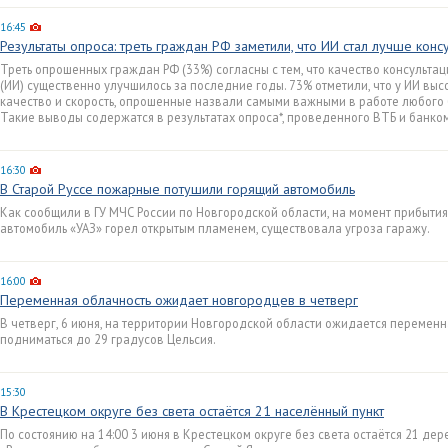
16:45
Результаты опроса: треть граждан РФ заметили, что ИИ стал лучше конс
Треть опрошенных граждан РФ (33%) согласны с тем, что качество консульта
(ИИ) существенно улучшилось за последние годы. 73% отметили, что у ИИ высо
качество и скорость, опрошенные назвали самыми важными в работе любого б
Такие выводы содержатся в результатах опроса*, проведенного ВТБ и банко
16:30
В Старой Руссе пожарные потушили горящий автомобиль
Как сообщили в ГУ МЧС России по Новгородской области, на момент прибыт
автомобиль «УАЗ» горел открытым пламенем, существовала угроза гаражу.
16:00
Переменная облачность ожидает новгородцев в четверг
В четверг, 6 июня, на территории Новгородской области ожидается переменн
подниматься до 29 градусов Цельсия.
15:30
В Крестецком округе без света остаётся 21 населённый пункт
По состоянию на 14:00 3 июня в Крестецком округе без света остаётся 21 дер