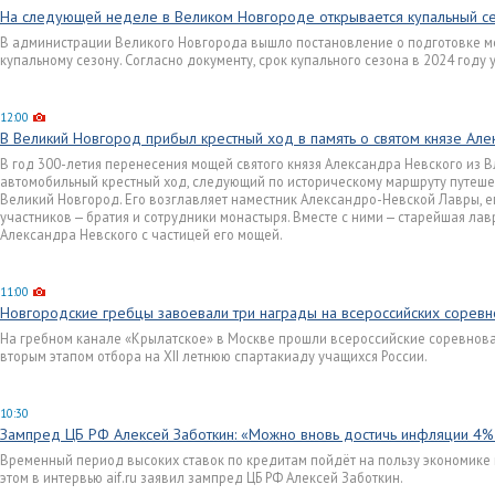
На следующей неделе в Великом Новгороде открывается купальный с
В администрации Великого Новгорода вышло постановление о подготовке ме
купальному сезону. Согласно документу, срок купального сезона в 2024 году у
12:00
В Великий Новгород прибыл крестный ход в память о святом князе Ал
В год 300-летия перенесения мощей святого князя Александра Невского из 
автомобильный крестный ход, следующий по историческому маршруту путешест
Великий Новгород. Его возглавляет наместник Александро-Невской Лавры, 
участников — братия и сотрудники монастыря. Вместе с ними — старейшая лав
Александра Невского с частицей его мощей.
11:00
Новгородские гребцы завоевали три награды на всероссийских соревн
На гребном канале «Крылатское» в Москве прошли всероссийские соревнован
вторым этапом отбора на XII летнюю спартакиаду учащихся России.
10:30
Зампред ЦБ РФ Алексей Заботкин: «Можно вновь достичь инфляции 4%
Временный период высоких ставок по кредитам пойдёт на пользу экономике 
этом в интервью aif.ru заявил зампред ЦБ РФ Алексей Заботкин.