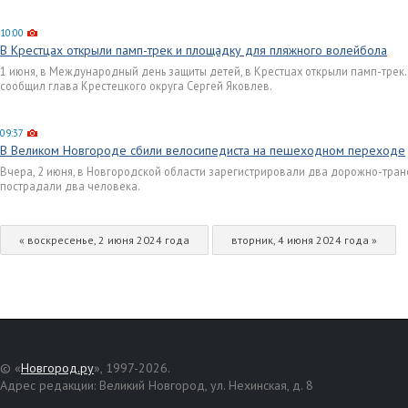
10:00
В Крестцах открыли памп-трек и площадку для пляжного волейбола
1 июня, в Международный день защиты детей, в Крестцах открыли памп-трек.
сообщил глава Крестецкого округа Сергей Яковлев.
09:37
В Великом Новгороде сбили велосипедиста на пешеходном переходе
Вчера, 2 июня, в Новгородской области зарегистрировали два дорожно-тран
пострадали два человека.
« воскресенье, 2 июня 2024 года
вторник, 4 июня 2024 года »
© «
Новгород.ру
», 1997-2026.
Адрес редакции: Великий Новгород, ул. Нехинская, д. 8