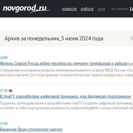
новости
работа
ещё
за окном:
1
Архив за понедельник, 3 июня 2024 года
П
18:00
Житель Старой Руссы избил мастера по ремонту телефонов и забрал у 
Сотрудники уголовного розыска межмуниципального отдела МВД России «Ст
местного жителя. Его подозревают в вымогательстве чужого имущества, сов
17:30
В НовГУ разработали цифровой тренажер для фиджитал-спортсменов
Студенты, преподаватели и разработчики НовГУ создали цифровой тренаже
сочетает в себе виртуальную реальность, нейроинтерфейс и искусственный ин
17:00
Вакансия: Врач-стоматолог-хирург