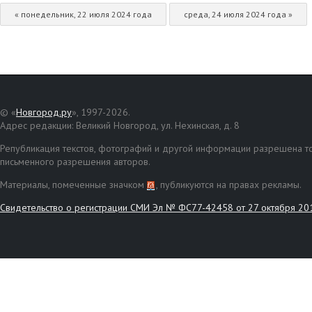
« понедельник, 22 июля 2024 года
среда, 24 июля 2024 года »
© «
Новгород.ру
», 1997-2026.
Адрес редакции: Великий Новгород, ул. Нехинская, д. 8
Републикация текстов, фотографий и другой информации разрешена то
письменного разрешения авторов.
Материалы, помеченные значком
, публикуются на правах рекламы.
Свидетельство о регистрации СМИ Эл № ФС77-42458 от 27 октября 20