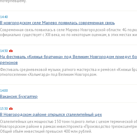
потерпевшему.
14:40
В новгородском селе Марево появилась современная связь
Современная связь появилась в селе Марево Новгородской области: 4G под
официально существует с XIII века, но по некоторым оценкам, в этих местах 
14:30
На фестиваль «Княжья братчина» под Великим Новгородом приедут бо
регионов
Фестиваль средневековой музыки, ратного мастерства и ремёсел «Княжья Бра
этнопоселении «Хольмгард» под Великим Новгородом.
14:00
Вакансия: Бухгалтер
13:30
В Новгородском районе открылся сталелитейный цех
Сталелитейных цех мощностью 150 тонн годного литья с цехом термической о
Новгородском районе в рамках инвестпроекта «Производство трехэксцентри
Общий объём инвестиций превысил 400 млн рублей.