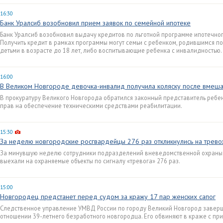
16:30
Банк Уралсиб возобновил прием заявок по семейной ипотеке
Банк Уралсиб возобновил выдачу кредитов по льготной программе ипотечног
Получить кредит в рамках программы могут семьи с ребенком, родившимся пос
детьми в возрасте до 18 лет, либо воспитывающие ребенка с инвалидностью.
16:00
В Великом Новгороде девочка-инвалид получила коляску после вмеша
В прокуратуру Великого Новгорода обратился законный представитель ребе
прав на обеспечение техническими средствами реабилитации.
15:30
За неделю новгородские росгвардейцы 276 раз откликнулись на трево
За минувшую неделю сотрудники подразделений вневедомственной охраны 
выехали на охраняемые объекты по сигналу «тревога» 276 раз.
15:00
Новгородец предстанет перед судом за кражу 17 пар женских сапог
Следственное управление УМВД России по городу Великий Новгород заверш
отношении 39-летнего безработного новгородца. Его обвиняют в краже с п