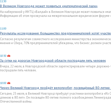
11:30
В Великом Новгороде может появиться «математический парк»
На набережной у ИНТЦ «Валдай» в Великом Новгороде может появиться «мат
Информация об этом прозвучала на межрегиональном юридическом форуме 
11:00
Результаты исследования: большинство предпринимателей хотят участ
Согласно результатам совместного исследования министерства экономическ
мнения и Сбера, 70% предпринимателей убеждены, что бизнес должен участ
10:30
За сутки на дорогах Новгородской области пострадали пять человек
Вчера, 22 июля, в Новгородской области зарегистрировали четыре дорожно-
пострадали пять человек.
10:00
Через Великий Новгород пройдёт велопробег, посвящённый 80-летию
Сегодня, 23 июля, в Великий Новгород прибудут участники велопробега «Из 
длиною в 80 лет». Он посвящён 80-летию полного освобождения Ленинграда
Отечественной войны.