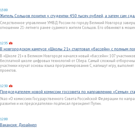
13:00
Житель Сольцов похитил у студентки 450 тысяч рублей, а затем сам сд
Следственное управление УМВД России по городу Великий Новгород заверш
отношении 21-летнего ранее судимого жителя Сольцов. Его обвиняют в мошен
12:35
В новгородском кампусе «Школы 21» стартовал «бассейн» с полным п
В «Школе 21» в Великом Новгороде начался новый «бассейн»: 107 участников 
бесплатной школе цифровых технологий от Сбера. Самый сложный отборочный 
участники изучат основы языка программирования С, напишут игру, выполня
проектов.
12:30
Председателем новой комиссии госсовета по направлению «Семья» ст
Указ «О комиссиях Государственного Совета Российской Федерации по напр
развития и их председателях» подписал президент Путин.
12:00
Вакансия: Дизайнер