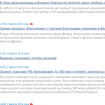
В День физкультурника в Великом Новгороде пройдёт парад гребных 
В субботу, 10 августа, в Великом Новгороде пройдут праздничные мероприя
физкультурника. Откроет программу в 9:00 традиционный забег вокруг Кремля
17:30, 2 августа 2024 года
Съёмки триллера «Искупление» с Сергеем Безруковым стартовали в В
Вчера в Великом Новгороде начались съемки фильма «Искупление» режиссера
историческом триллере исполняет Сергей Безруков. Также в фильме появятся
Никита Ефремов.
17:00, 2 августа 2024 года
Вакансия: Специалист отдела логистики
16:30, 2 августа 2024 года
Эксперт: граждане РФ перенаправят до 380 млрд рублей с ипотеки на
Во втором полугодии, после очередного повышения ключевой ставки Центра
депозитам, и по кредитам продолжают расти. Часть клиентов в этих условиях
недвижимости и разместить свои накопленные первоначальные взносы по и
таких средств за второе полугодие может достигнуть 380 млрд рублей. Об э
заместитель президента-председателя правления ВТБ Георгий Горшков.
16:00, 2 августа 2024 года