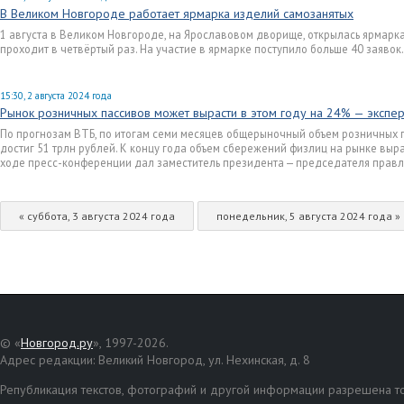
В Великом Новгороде работает ярмарка изделий самозанятых
1 августа в Великом Новгороде, на Ярославовом дворище, открылась ярмарк
проходит в четвёртый раз. На участие в ярмарке поступило больше 40 заявок. 
15:30, 2 августа 2024 года
Рынок розничных пассивов может вырасти в этом году на 24% — экспе
По прогнозам ВТБ, по итогам семи месяцев общерыночный объем розничных п
достиг 51 трлн рублей. К концу года объем сбережений физлиц на рынке вырас
ходе пресс-конференции дал заместитель президента — председателя правле
« суббота, 3 августа 2024 года
понедельник, 5 августа 2024 года »
© «
Новгород.ру
», 1997-2026.
Адрес редакции: Великий Новгород, ул. Нехинская, д. 8
Републикация текстов, фотографий и другой информации разрешена то