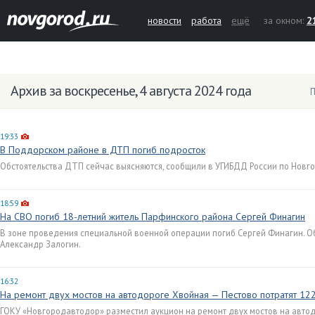
новости
работа
ещё
за окном:
2
Архив за воскресенье, 4 августа 2024 года
П
19:33
В Поддорском районе в ДТП погиб подросток
Обстоятельства ДТП сейчас выясняются, сообщили в УГИБДД России по Новго
18:59
На СВО погиб 18-летний житель Парфинского района Сергей Финагин
В зоне проведения специальной военной операции погиб Сергей Финагин. О
Александр Залогин.
16:32
На ремонт двух мостов на автодороге Хвойная — Пестово потратят 12
ГОКУ «Новгородавтодор» разместил аукцион на ремонт двух мостов на авто