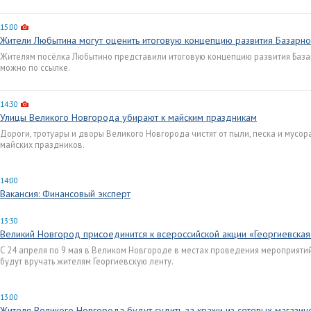
15:00
Жители Любытина могут оценить итоговую концепцию развития Базарн
Жителям посёлка Любытино представили итоговую концепцию развития Базар
можно по ссылке.
14:30
Улицы Великого Новгорода убирают к майским праздникам
Дороги, тротуары и дворы Великого Новгорода чистят от пыли, песка и мусор
майских праздников.
14:00
Вакансия: Финансовый эксперт
13:30
Великий Новгород присоединится к всероссийской акции «Георгиевская
С 24 апреля по 9 мая в Великом Новгороде в местах проведения мероприят
будут вручать жителям Георгиевскую ленту.
13:00
Жителя Великого Новгорода будут судить за кражи из сетевых магазин