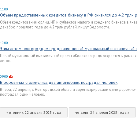
11:00
Объем предоставленных кредитов бизнесу в РФ снизился до 4,2 трлн 
Объем кредитования юрлиц, ИП и субъектов малого и среднего бизнеса в янв
декабрю прошлого года до 4,2 трлн рублей, пишут Ведомости.
10:00
Этим летом новгородцам представят новый музыкальный выставочный 
Новый музыкальный выставочный проект «Колоколоград» откроется в рамка
лето».
09:00
В Боровичах столкнулись два автомобиля, пострадал человек
Вчера, 22 апреля, в Новгородской области зарегистрировали одно дорожно-
пострадал один человек.
« вторник, 22 апреля 2025 года
четверг, 24 апреля 2025 года »