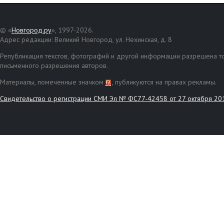
© «
Новгород.ру
», 1997-2026.
Адрес редакции: Великий Новгород, ул. Нехинская, д. 8
Републикация текстов, фотографий и другой информации разрешена то
письменного разрешения авторов.
Материалы, помеченные значком
, публикуются на правах рекламы.
Свидетельство о регистрации СМИ Эл № ФС77-42458 от 27 октября 20