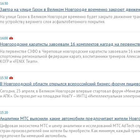
16:30
Завтра на улице Газон в Великом Новгороде временно закроют движе
На улице Газон в Великом Новгороде временно будет закрыто движение тран
по устройству верхнего слоя асфальтобетонного покрытия.
16:00
Новгородские каратисты завоевали 16 комплектов наград на первенст
На первенстве СЗФО в Череповце новгородские каратисты завоевали 16 ком
спортсмены региональной федерации каратэ, воспитанники тренеров Алекса
КОГР и «FENIX Team».
15:30
В Новгородской области открылся всероссийский бизнес-форум пище
Сегодня, 23 апреля, в Великом Новгороде впервые стартовал форум «Менед
и АПК». Он проходит на площадке НовГУ — ИНТЦ «Интеллектуальная электрон
15:20
Аналитики МТС выяснили, какие автомобили предпочитают жители Нов
Цифровая экосистема МТС и центр аналитики и исследований МТС AdTech сп
стран-производителей они хотели бы приобрести. Как минимум, каждый трет
предпочел бы немецкий автомобиль.