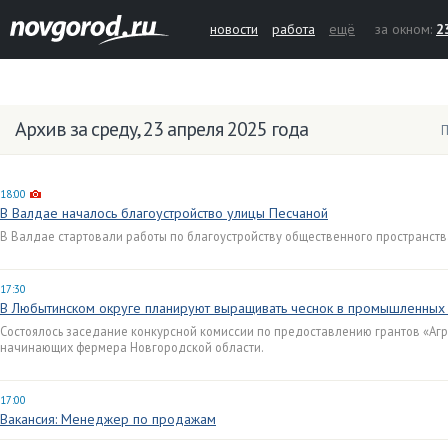
новости
работа
ещё
за окном:
2
Архив за среду, 23 апреля 2025 года
П
18:00
В Валдае началось благоустройство улицы Песчаной
В Валдае стартовали работы по благоустройству общественного пространств
17:30
В Любытинском округе планируют выращивать чеснок в промышленных
Состоялось заседание конкурсной комиссии по предоставлению грантов «Агр
начинающих фермера Новгородской области.
17:00
Вакансия: Менеджер по продажам