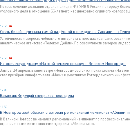
Подразделение дознания отдела полиции №2 УМВД России по городу Вели
уголовного дела в отношении 33-летнего неоднократно судимого новгородца
12:35
Связь билайн признана самой надёжной в поездке на Сапсане — «Теле
Устойчивость и скорость мобильного интернета в поездах «Сапсан», соединя
аналитическое агентство «Телеком Дейли». По совокупности замеров лидеро
12:30
Историческую драму «На этой земле» покажут в Великом Новгороде
Завтра, 24 апреля, в кинотеатре «Новгород» состоится показ фильма «На это
стал призёром кинофестиваля «Маяк» и участником Роттердамского кинофест
12:00
Вакансия: Ведущий специалист юротдела
11:30
В Новгородской области стартовал региональный чемпионат «Абилимпи
В Великом Новгороде начался региональный чемпионат по профессионально
ограниченными возможностями здоровья «Абилимпикс».