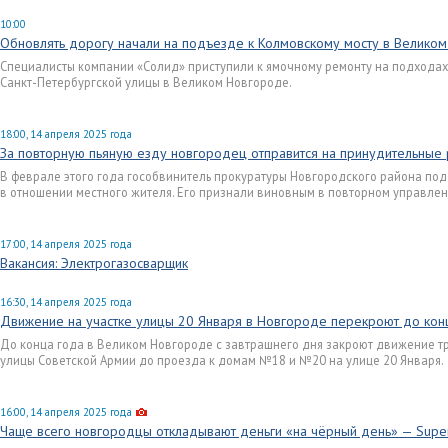
10:00
Обновлять дорогу начали на подъезде к Колмовскому мосту в Велико
Специалисты компании «Солид» приступили к ямочному ремонту на подходах
Санкт-Петербургской улицы в Великом Новгороде.
18:00, 14 апреля 2025 года
За повторную пьяную езду новгородец отправится на принудительные
В феврале этого года гособвинитель прокуратуры Новгородского района по
в отношении местного жителя. Его признали виновным в повторном управлен
17:00, 14 апреля 2025 года
Вакансия: Электрогазосварщик
16:30, 14 апреля 2025 года
Движение на участке улицы 20 Января в Новгороде перекроют до кон
До конца года в Великом Новгороде с завтрашнего дня закроют движение тр
улицы Советской Армии до проезда к домам №18 и №20 на улице 20 Января.
16:00, 14 апреля 2025 года
Чаще всего новгородцы откладывают деньги «на чёрный день» — Supe