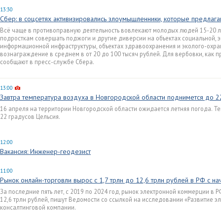
13:30
Сбер: в соцсетях активизировались злоумышленники, которые предлага
Всё чаще в противоправную деятельность вовлекают молодых людей 15-20 
подросткам совершать поджоги и другие диверсии на объектах социальной, э
информационной инфраструктуры, объектах здравоохранения и эколого-охра
вознаграждение в среднем в от 20 до 100 тысяч рублей. Для вербовки, как п
сообщают в пресс-службе Сбера.
13:00
Завтра температура воздуха в Новгородской области поднимется до 2
16 апреля на территории Новгородской области ожидается летняя погода. Т
22 градусов Цельсия.
12:00
Вакансия: Инженер-геодезист
11:00
Рынок онлайн-торговли вырос с 1,7 трлн до 12,6 трлн рублей в РФ с н
За последние пять лет, с 2019 по 2024 год, рынок электронной коммерции в РФ
12,6 трлн рублей, пишут Ведомости со ссылкой на исследовании «Развитие э
консалтинговой компании.