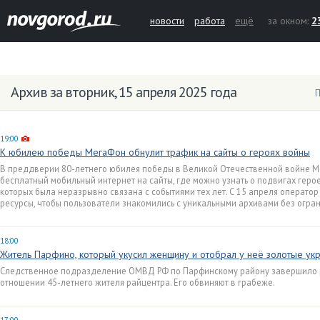
новости
работа
ещё
за окном:
2
Архив за вторник, 15 апреля 2025 года
П
19:00
К юбилею победы МегаФон обнулит трафик на сайты о героях войны
В преддверии 80-летнего юбилея победы в Великой Отечественной войне 
бесплатный мобильный интернет на сайты, где можно узнать о подвигах герое
которых была неразрывно связана с событиями тех лет. С 15 апреля операто
ресурсы, чтобы пользователи знакомились с уникальными архивами без огран
18:00
Житель Парфино, который укусил женщину и отобрал у неё золотые ук
Следственное подразделение ОМВД РФ по Парфинскому району завершило 
отношении 45-летнего жителя райцентра. Его обвиняют в грабеже.