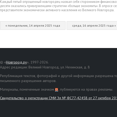
Каждый пятый опрошенный новгородец назвал себя сторонником финансовой с
десяти оказались приверженцами стратегии «больше экономить». В опросе се
представители экономически активного населения из Великого Новгорода.
« понедельник, 14 апреля 2025 года
среда, 16 апреля 2025 года »
© «
Новгород.ру
», 1997-2026.
Адрес редакции: Великий Новгород, ул. Нехинская, д. 8
Републикация текстов, фотографий и другой информации разрешена то
письменного разрешения авторов.
Материалы, помеченные значком
, публикуются на правах рекламы.
Свидетельство о регистрации СМИ Эл № ФС77-42458 от 27 октября 20