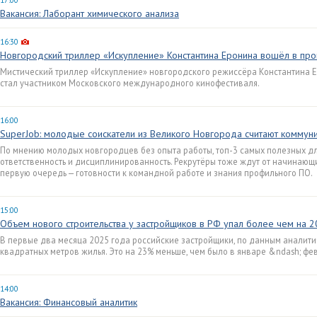
17:00
Вакансия: Лаборант химического анализа
16:30
Новгородский триллер «Искупление» Константина Еронина вошёл в п
Мистический триллер «Искупление» новгородского режиссёра Константина Е
стал участником Московского международного кинофестиваля.
16:00
SuperJob: молодые соискатели из Великого Новгорода считают комму
По мнению молодых новгородцев без опыта работы, топ-3 самых полезных дл
ответственность и дисциплинированность. Рекрутёры тоже ждут от начинающи
первую очередь — готовности к командной работе и знания профильного ПО.
15:00
Объем нового строительства у застройщиков в РФ упал более чем на 
В первые два месяца 2025 года российские застройщики, по данным аналитич
квадратных метров жилья. Это на 23% меньше, чем было в январе &ndash; фе
14:00
Вакансия: Финансовый аналитик