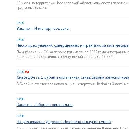
19 июля на территории Новгородской области ожидается переменн
градусов Цельсия.
17:00
Вакансия: Инженер-геодезист
16:00
Число преступлений, совершённых мигрантами, за пять месяц
По информации СК, за первые пять месяцев 2025 года иностранцы
количество совершённых преступлений составило 18 873.
14:10
Смартфон за 1 рубль и оплаченная связь: Билайн запустил но
В Билайне стартовала новая акция — смартфоны Redmi от Xiaomi мож
14:00
Вакансия: Лаборант химанализа
13:00
На фестивале в деревне Шевелево выступит «Ария»
С 25 по 27 июля в парке «Земля легенд» в деревне Шевелево Новг