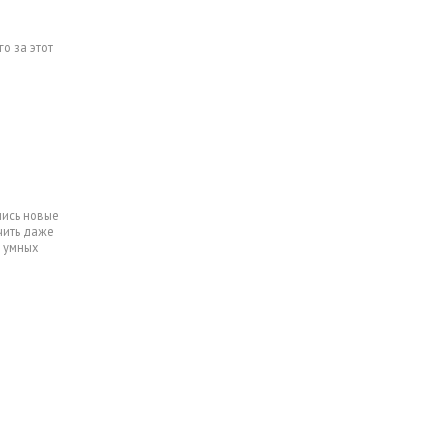
о за этот
лись новые
чить даже
о умных