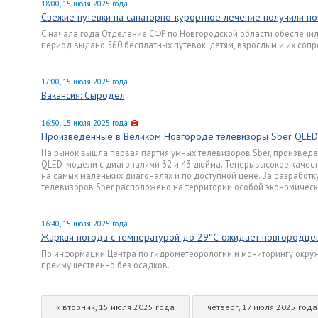
18:00, 15 июля 2025 года
Свежие путевки на санаторно-курортное лечение получили по
С начала года Отделение СФР по Новгородской области обеспечило
период выдано 560 бесплатных путевок: детям, взрослым и их со
17:00, 15 июля 2025 года
Вакансия: Сыродел
16:50, 15 июля 2025 года
Произведённые в Великом Новгороде телевизоры Sber QLED
На рынок вышла первая партия умных телевизоров Sber, произвед
QLED-модели с диагоналями 32 и 43 дюйма. Теперь высокое качес
на самых маленьких диагоналях и по доступной цене. За разработк
телевизоров Sber расположено на территории особой экономическ
16:40, 15 июля 2025 года
Жаркая погода с температурой до 29°С ожидает новгородцев
По информации Центра по гидрометеорологии и мониторингу окруж
преимущественно без осадков.
« вторник, 15 июля 2025 года
четверг, 17 июля 2025 года