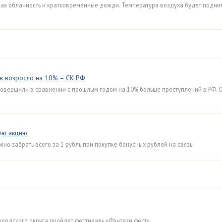
ая облачность и кратковременные дожди. Температура воздуха будет подним
ев возросло на 10% – СК РФ
 совершили в сравнении с прошлым годом на 10% больше преступлений в РФ. 
вую акцию
но забрать всего за 1 рубль при покупке бонусных рублей на связь.
ородского округа пройдет фестиваль «Фэнтези фест».