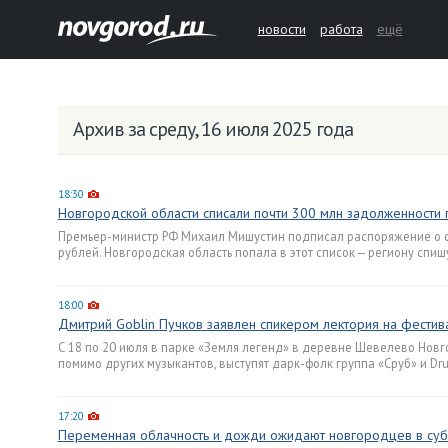
новости
работа
ещё
Архив за среду, 16 июля 2025 года
18:30
Новгородской области списали почти 300 млн задолженности
Премьер-министр РФ Михаил Мишустин подписал распоряжение о с
рублей. Новгородская область попала в этот список — региону спиш
18:00
Дмитрий Goblin Пучков заявлен спикером лектория на фести
С 18 по 20 июля в парке «Земля легенд» в деревне Шевелево Новго
помимо других музыкантов, выступят дарк-фолк группа «Сруб» и Dr
17:20
Переменная облачность и дожди ожидают новгородцев в суб