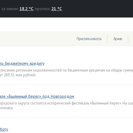
за окном:
18.2 °C
, прогноз:
21 °C
Прислать новость
Архив
 по бюджетному кредиту
писании регионам задолженностей по бюджетным кредитам на общую сумму
ут 289,51 млн рублей.
вале «Былинный берег» под Новгородом
родского округа состоится исторический фестиваль «Былинный берег». На сце
ummatix.
боту