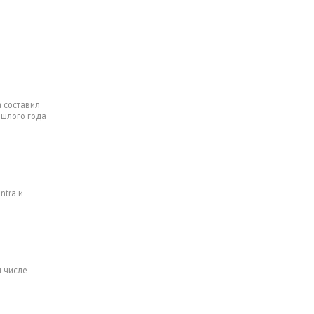
а составил
ошлого года
ntra и
м числе