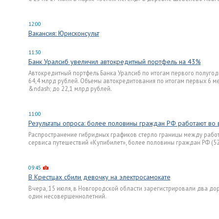
12:00
Вакансия: Юрисконсульт
11:30
Банк Уралсиб увеличил автокредитный портфель на 43%
Автокредитный портфель Банка Уралсиб по итогам первого полугод
64,4 млрд рублей. Объемы автокредитования по итогам первых 6 
&ndash; до 22,1 млрд рублей.
11:00
Результаты опроса: более половины граждан РФ работают во 
Распространение гибридных графиков стерло границы между работ
сервиса путешествий «Купибилет», более половины граждан РФ (52
09:45
В Крестцах сбили девочку на электросамокате
Вчера, 15 июля, в Новгородской области зарегистрировали два до
один несовершеннолетний.