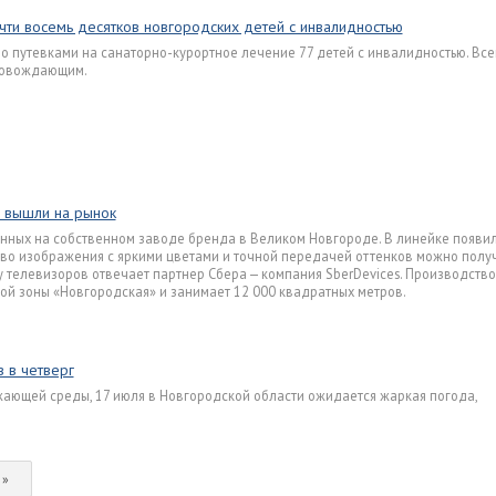
чти восемь десятков новгородских детей с инвалидностью
 путевками на санаторно-курортное лечение 77 детей с инвалидностью. Всег
провождающим.
 вышли на рынок
енных на собственном заводе бренда в Великом Новгороде. В линейке появи
тво изображения с яркими цветами и точной передачей оттенков можно полу
у телевизоров отвечает партнер Сбера — компания SberDevices. Производств
ой зоны «Новгородская» и занимает 12 000 квадратных метров.
 в четверг
ающей среды, 17 июля в Новгородской области ожидается жаркая погода,
 »