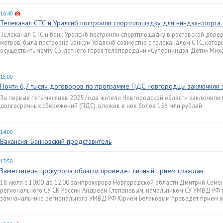
16:40
Телеканал СТС и Уралсиб построили спортплощадку для ниндзя-спорта
Телеканал СТС и банк Уралсиб построили спортплощадку в ростовской дере
метров, была построена Банком Уралсиб совместно с телеканалом СТС, которы
осуществить мечту 13-летнего героя телепередачи «Суперниндзя. Дети» Ми
15:00
Почти 6,7 тысяч договоров по программе ПДС новгородцы заключили з
За первые пять месяцев 2025 года жители Новгородской области заключили 
долгосрочных сбережений (ПДС), вложив в нее более 156 млн рублей.
14:00
Вакансия: Банковский представитель
13:50
Заместитель прокурора области проведет личный прием граждан
18 июля с 10:00 до 12:00 зампрокурора Новгородской области Дмитрий Семе
регионального СУ СК России Андреем Степановым, начальником СУ УМВД РФ
замначальника регионального УМВД РФ Юрием Беляковым проведет прием ж