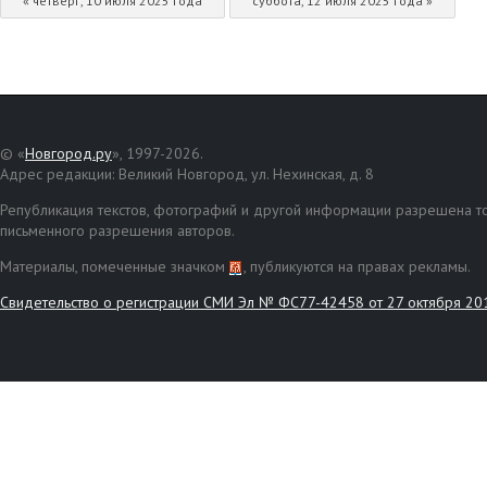
« четверг, 10 июля 2025 года
суббота, 12 июля 2025 года »
© «
Новгород.ру
», 1997-2026.
Адрес редакции: Великий Новгород, ул. Нехинская, д. 8
Републикация текстов, фотографий и другой информации разрешена то
письменного разрешения авторов.
Материалы, помеченные значком
, публикуются на правах рекламы.
Свидетельство о регистрации СМИ Эл № ФС77-42458 от 27 октября 20