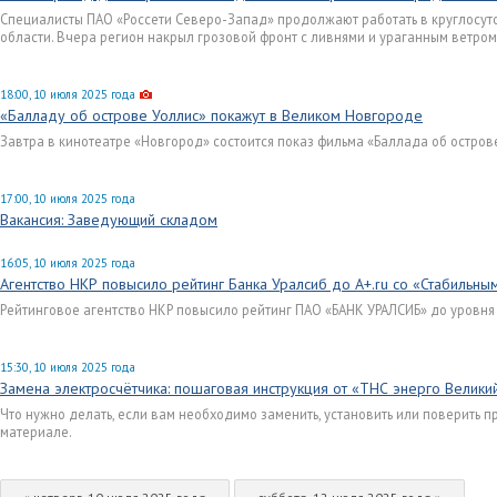
Специалисты ПАО «Россети Северо-Запад» продолжают работать в круглосу
области. Вчера регион накрыл грозовой фронт с ливнями и ураганным ветром
18:00, 10 июля 2025 года
«Балладу об острове Уоллис» покажут в Великом Новгороде
Завтра в кинотеатре «Новгород» состоится показ фильма «Баллада об остро
17:00, 10 июля 2025 года
Вакансия: Заведующий складом
16:05, 10 июля 2025 года
Агентство НКР повысило рейтинг Банка Уралсиб до A+.ru со «Стабильны
Рейтинговое агентство НКР повысило рейтинг ПАО «БАНК УРАЛСИБ» до уровня 
15:30, 10 июля 2025 года
Замена электросчётчика: пошаговая инструкция от «ТНС энерго Велик
Что нужно делать, если вам необходимо заменить, установить или поверить п
материале.