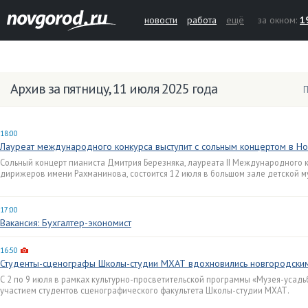
новости
работа
ещё
за окном:
1
Архив за пятницу, 11 июля 2025 года
П
18:00
Лауреат международного конкурса выступит с сольным концертом в Н
Сольный концерт пианиста Дмитрия Березняка, лауреата II Международного 
дирижеров имени Рахманинова, состоится 12 июля в большом зале детской 
17:00
Вакансия: Бухгалтер-экономист
16:50
Студенты-сценографы Школы-студии МХАТ вдохновились новгородски
С 2 по 9 июля в рамках культурно-просветительской программы «Музея-усадь
участием студентов сценографического факультета Школы-студии МХАТ.