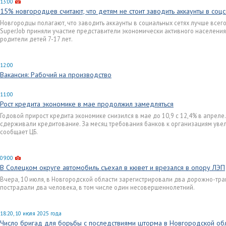
13:00
15% новгородцев считают, что детям не стоит заводить аккаунты в соцс
Новгородцы полагают, что заводить аккаунты в социальных сетях лучше всего
SuperJob приняли участие представители экономически активного населения 
родители детей 7-17 лет.
12:00
Вакансия: Рабочий на производство
11:00
Рост кредита экономике в мае продолжил замедляться
Годовой прирост кредита экономике снизился в мае до 10,9 с 12,4% в апрел
сдерживали кредитование. За месяц требования банков к организациям увели
сообщает ЦБ.
09:00
В Солецком округе автомобиль съехал в кювет и врезался в опору ЛЭП
Вчера, 10 июля, в Новгородской области зарегистрировали два дорожно-тра
пострадали два человека, в том числе один несовершеннолетний.
18:20, 10 июля 2025 года
Число бригад для борьбы с последствиями шторма в Новгородской об