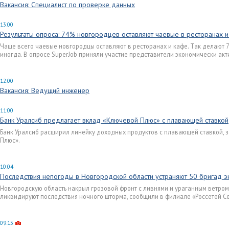
Вакансия: Специалист по проверке данных
13:00
Результаты опроса: 74% новгородцев оставляют чаевые в ресторанах 
Чаще всего чаевые новгородцы оставляют в ресторанах и кафе. Так делают 7
иногда. В опросе SuperJob приняли участие представители экономически ак
12:00
Вакансия: Ведущий инженер
11:00
Банк Уралсиб предлагает вклад «Ключевой Плюс» с плавающей ставкой
Банк Уралсиб расширил линейку доходных продуктов с плавающей ставкой, 
Плюс».
10:04
Последствия непогоды в Новгородской области устраняют 50 бригад э
Новгородскую область накрыл грозовой фронт с ливнями и ураганным ветром
ликвидируют последствия ночного шторма, сообщили в филиале «Россетей С
09:15