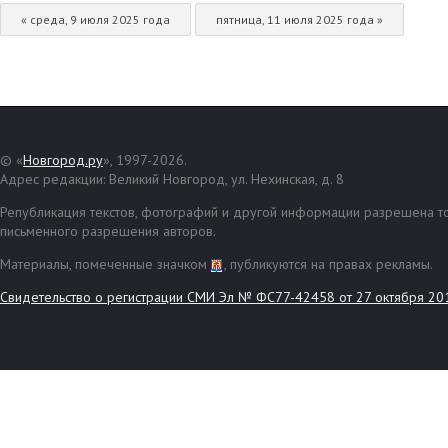
« среда, 9 июля 2025 года
пятница, 11 июля 2025 года »
© «
Новгород.ру
», 1997-2026.
Адрес редакции: Великий Новгород, ул. Нехинская, д. 8
Републикация текстов, фотографий и другой информации разрешена то
письменного разрешения авторов.
Материалы, помеченные значком
, публикуются на правах рекламы.
Свидетельство о регистрации СМИ Эл № ФС77-42458 от 27 октября 20