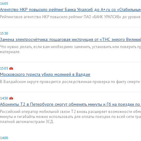
16:05
Агентство НКР повысило рейтинг Банка Уралсиб до A+.ru со «Стабильны
Рейтинговое агентство НКР повысило рейтинг ПАО «БАНК УРАЛСИБ» до уровня 
15:30
Замена электросчётчика: пошаговая инструкция от «ТНС энерго Велик
Что нужно делать, если вам необходимо заменить, установить или поверить п
материале.
15:03
Московского туриста убило молнией в Валдае
В Валдайском округе проводится доследственная проверка по факту смерти 
14:50
Абоненты Т2 в Петербурге смогут обменять минуты и Гб на поездки п
Российский оператор мобильной связи Т2 вновь расширяет возможности обм
минуты и гигабайты можно использовать для оплаты поездок по всей сети тра
платной автомагистрали ЗСД.
14:00