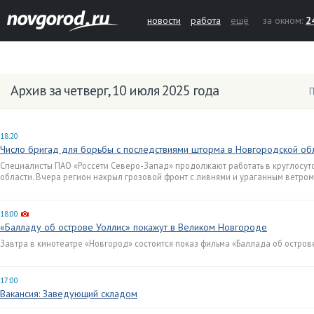
новости
работа
ещё
за окном:
2
Архив за четверг, 10 июля 2025 года
П
18:20
Число бригад для борьбы с последствиями шторма в Новгородской об
Специалисты ПАО «Россети Северо-Запад» продолжают работать в круглосу
области. Вчера регион накрыл грозовой фронт с ливнями и ураганным ветром
18:00
«Балладу об острове Уоллис» покажут в Великом Новгороде
Завтра в кинотеатре «Новгород» состоится показ фильма «Баллада об остро
17:00
Вакансия: Заведующий складом