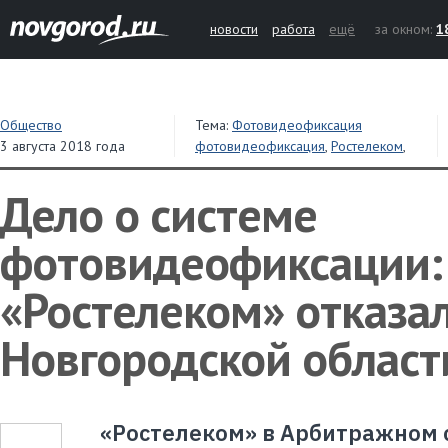
новости
работа
ещё
за окном:
1
Общество
Тема:
Фотовидеофиксация
3 августа 2018 года
фотовидеофиксация
,
Ростелеком
,
правительство
,
суд
Дело о системе
фотовидеофиксации:
«Ростелеком» отказал
Новгородской област
«Ростелеком» в Арбитражном 