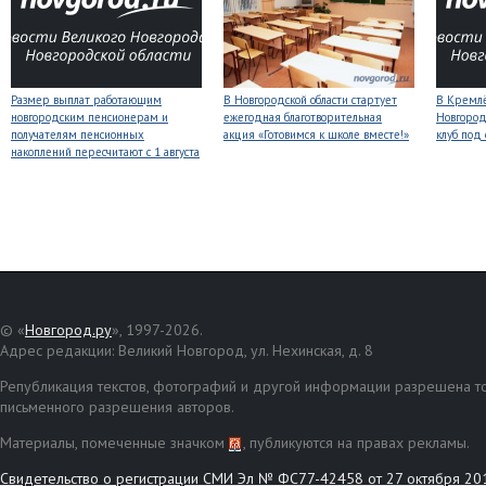
Размер выплат работающим
В Новгородской области стартует
В Кремлё
новгородским пенсионерам и
ежегодная благотворительная
Новгород
получателям пенсионных
акция «Готовимся к школе вместе!»
клуб под
накоплений пересчитают с 1 августа
© «
Новгород.ру
», 1997-2026.
Адрес редакции: Великий Новгород, ул. Нехинская, д. 8
Републикация текстов, фотографий и другой информации разрешена то
письменного разрешения авторов.
Материалы, помеченные значком
, публикуются на правах рекламы.
Свидетельство о регистрации СМИ Эл № ФС77-42458 от 27 октября 20