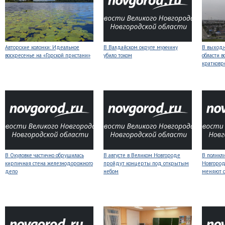
Авторские колонки: Идеальное
В Валдайском округе мужчину
В выходн
воскресенье на «Горской пристани»
убило током
области 
кратков
В Окуловке частично обрушилась
В августе в Великом Новгороде
В поликл
кирпичная стена железнодорожного
пройдут концерты под открытым
Новгород
депо
небом
меняют с