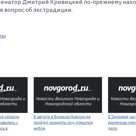
сенатор Дмитрий Кривицкий по-прежнему нах
ся вопрос об экстрадиции.
тях
ой области
В августе в Великом Новгороде
В Окуловке ча
равились с
пройдут концерты под открытым
кирпичная сте
сь в
небом
депо