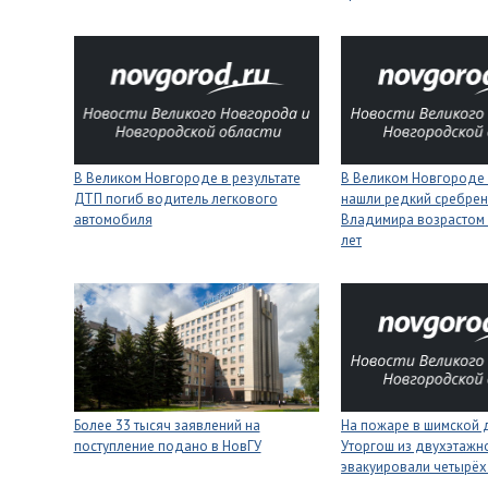
В Великом Новгороде в результате
В Великом Новгороде
ДТП погиб водитель легкового
нашли редкий сребрен
автомобиля
Владимира возрастом 
лет
Более 33 тысяч заявлений на
На пожаре в шимской 
поступление подано в НовГУ
Уторгош из двухэтажн
эвакуировали четырёх