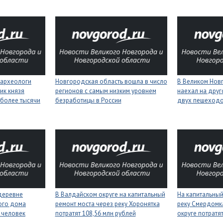
 археологи
Новгородская область вошла в число
В Великом Нов
ик князя
регионов с самым низким уровнем
наехал на друг
более тысячи
безработицы в России
двух пешеход
деревне
В Валдайском округе на капитальный
На капитальный
ого дома
ремонт моста через реку Хоронятка
реку Смердомк
 человек
потратят 108,56 млн рублей
округе потратя