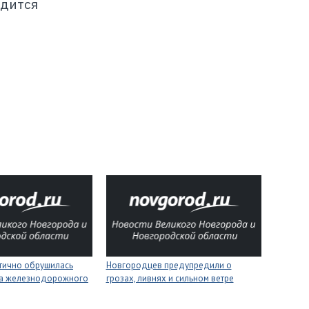
одится
стично обрушилась
Новгородцев предупредили о
на железнодорожного
грозах, ливнях и сильном ветре