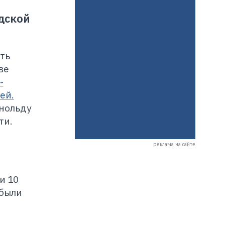
дской
ть
ве
-
ей.
рнольду
ти.
реклама на сайте
и 10
 были