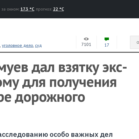
за окном:
17.3 °C
, прогноз:
22 °C
О
7101
17
й
,
уголовное дело
,
суд
уев дал взятку экс-
ому для получения
ре дорожного
асследованию особо важных дел