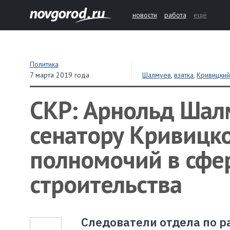
новости
работа
ещё
Политика
7 марта 2019 года
Шалмуев
,
взятка
,
Кривицки
СКР: Арнольд Шалм
сенатору Кривицк
полномочий в сфе
строительства
Следователи отдела по р