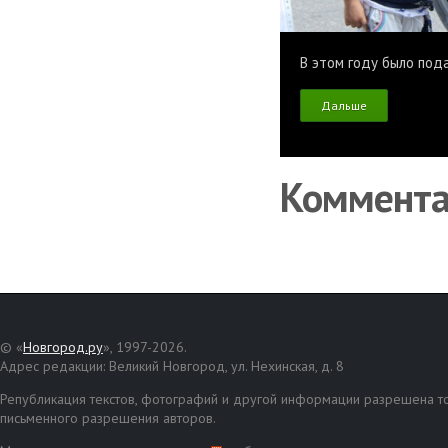
В этом году было пода
Дальше
Коммент
© «
Новгород.ру
», 1997-2026.
Адрес редакции: Великий Новгород, ул. Нехинская, д. 8
Републикация текстов, фотографий и другой информации разрешена то
письменного разрешения авторов.