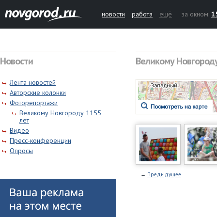
новости
работа
ещё
за окном:
1
Новости
Великому Новгороду
Лента новостей
Авторские колонки
Фоторепортажи
Великому Новгороду 1155
лет
Видео
Пресс-конференции
Опросы
←
Предыдущее