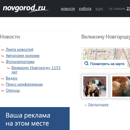
новости
работа
ещё
за окном:
2
Новости
Великому Новгороду
Лента новостей
Авторские колонки
Фоторепортажи
Великому Новгороду 1155
лет
Видео
Пресс-конференции
Опросы
←
Предыдущее