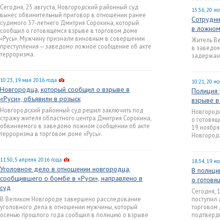
Сегодня, 25 августа, Новгородский районный суд
15:56, 20 н
вынес обвинительный приговор в отношении ранее
Сотрудни
судимого 37-летнего Дмитрия Сорокина, который
в ложном
сообщил о готовящемся взрыве в торговом доме
«Русь». Мужчину признали виновным в совершении
Житель Ве
преступления — заведомо ложное сообщение об акте
в заведом
терроризма.
задержан
10:23, 19 мая 2016 года
10:21, 20 н
Новгородца, который сообщил о взрыве в
Полиция 
«Руси», объявили в розыск
взрыве в
Новгородский районный суд решил заключить под
Новгородс
стражу жителя областного центра Дмитрия Сорокина,
о готовящ
обвиняемого в заведомо ложном сообщении об акте
19 ноября
терроризма в торговом доме «Русь».
Новгород
11:50, 5 апреля 2016 года
18:34, 19 н
Уголовное дело в отношении новгородца,
В полици
сообщившего о бомбе в «Руси», направлено в
о готовя
суд
Сегодня, 
В Великом Новгороде завершено расследование
поступил 
уголовного дела в отношении мужчины, который
торговом 
осенью прошлого года сообщил в полицию о взрыве
подтверд