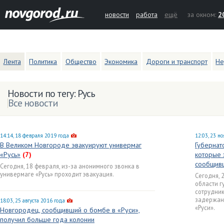
новости
работа
ещё
за окном:
2
Лента
Политика
Общество
Экономика
Дороги и транспорт
Не
Новости по тегу: Русь
Все новости
14:14, 18 февраля 2019 года
12:03, 23 н
В Великом Новгороде эвакуируют универмаг
Губернат
«Русь»
(7)
которые 
сообщивш
Сегодня, 18 февраля, из-за анонимного звонка в
универмаге «Русь» проходит эвакуация.
Сегодня, 
области г
сотрудник
задержан
18:03, 25 августа 2016 года
«Руси».
Новгородец, сообщивший о бомбе в «Руси»,
получил больше года колонии