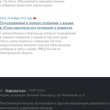
в ТД «Русь». Обвиняемый в заведомо ложном
сообщении предстанет перед судом.
09:51, 24 ноября 2015 года
Подозреваемый в ложном сообщении о взрыве
в «Руси» находится под подпиской о невыезде
С жителя Великого Новгорода, которого подозревают
в ложном сообщении о взрыве в торговом доме
«Русь», взяли подписку о невыезде. Об этом
корреспонденту интернет-портала «Новгород.ру»
сообщили в пресс-службе УМВД России по
Новгородской области.
© «
Новгород.ру
», 1997-2026.
Адрес редакции: Великий Новгород, ул. Нехинская, д. 8
Републикация текстов, фотографий и другой информации разрешена то
письменного разрешения авторов.