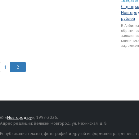
16:56, 23 о
С центра
Новгород
рублей
В Арбитр
обратилос
заявления
клиническ
задолжен
1
© «
Новгород.ру
», 1997-2026.
Адрес редакции: Великий Новгород, ул. Нехинская, д. 8
Републикация текстов, фотографий и другой информации разрешена то