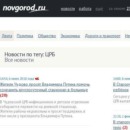
новости
работа
ещё
за окном:
2
Лента
Политика
Общество
Экономика
Дороги и транспорт
Не
Новости по тегу: ЦРБ
Все новости
14:56, 6 июня 2018 года
14:00, 8 ию
Жители Чудово просят Владимира Путина помочь
В Старор
сохранить круглосуточный стационар в больнице
ребёнок
(20)
Сегодня у
ЦРБ выпал
В Чудовской ЦРБ инфекционное и детское отделения
собираются перевести на дневной стационар.
Жители района недовольны и просят поддержки, в
том числе у президента Владимира Путина.
22:28, 2 фе
В старор
тело
(2)