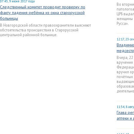
07:43, 9 июня 2017 года
Во вторни
Следственный комитет проводит проверку по
патологоа
факту падения ребёнка из окна старорусской
ЦРБ выда
больницы
женщины ч
Русса».
В Новгородской области правоохранители выясняют
обстоятельства происшествия в Cтарорусской
центральной районной больнице.
12:17, 23 с
Владимир
медсестр
Вчера, 22
вручения 
Федераци
вручил ор
почётных 
выдающиес
образова
деятельно
11:54, 8 авг
Глава ре
аптеки и