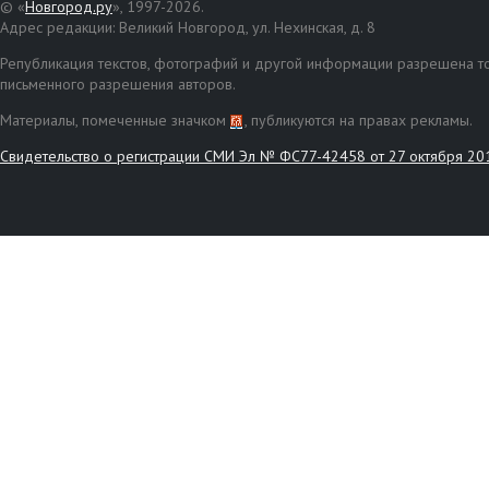
© «
Новгород.ру
», 1997-2026.
Адрес редакции: Великий Новгород, ул. Нехинская, д. 8
Републикация текстов, фотографий и другой информации разрешена то
письменного разрешения авторов.
Материалы, помеченные значком
, публикуются на правах рекламы.
Свидетельство о регистрации СМИ Эл № ФС77-42458 от 27 октября 20