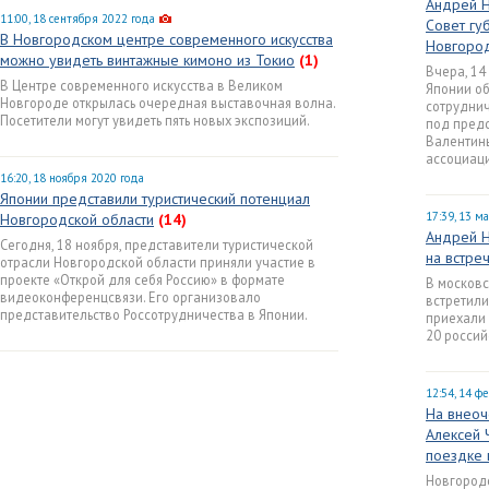
Андрей Н
11:00, 18 сентября 2022 года
Совет гу
В Новгородском центре современного искусства
Новгород
можно увидеть винтажные кимоно из Токио
(1)
Вчера, 14
В Центре современного искусства в Великом
Японии о
Новгороде открылась очередная выставочная волна.
сотруднич
Посетители могут увидеть пять новых экспозиций.
под пред
Валентин
ассоциаци
16:20, 18 ноября 2020 года
Японии представили туристический потенциал
17:39, 13 м
Новгородской области
(14)
Андрей Н
Сегодня, 18 ноября, представители туристической
на встре
отрасли Новгородской области приняли участие в
проекте «Открой для себя Россию» в формате
В москов
видеоконференцсвязи. Его организовало
встретили
представительство Россотрудничества в Японии.
приехали 
20 россий
12:54, 14 ф
На внеоч
Алексей 
поездке 
Новгородс