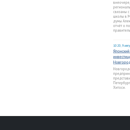
внеочеред
региональ
связаны с
школы в 
думы Алек
отчёт о п
правитель
10:20, 9 авг
Японский
инвестиц
Новгород
Новгород
предприн
представи
Петербург
Хитоси.