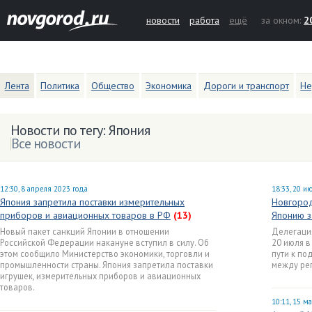
новости
работа
ещё
за окном:
2
Лента
Политика
Общество
Экономика
Дороги и транспорт
Не
Новости по тегу: Япония
Все новости
12:30, 8 апреля 2023 года
18:33, 20 и
Япония запретила поставки измерительных
Новгород
приборов и авиационных товаров в РФ
(13)
Японию з
Новый пакет санкций Японии в отношении
Делегация
Российской Федерации накануне вступил в силу. Об
20 июля в
этом сообщило Министерство экономики, торговли и
пути к по
промышленности страны. Япония запретила поставки
между рег
игрушек, измерительных приборов и авиационных
товаров.
10:11, 15 м