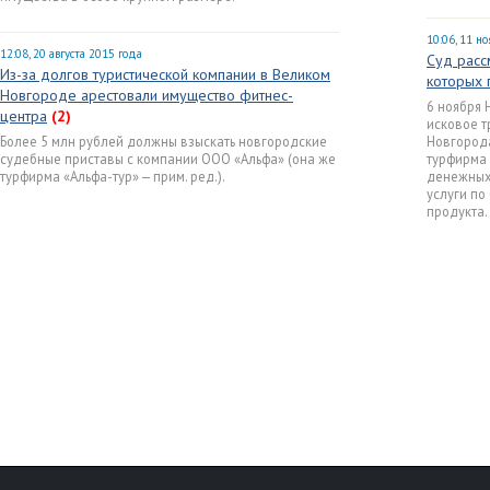
10:06, 11 н
12:08, 20 августа 2015 года
Суд расс
Из-за долгов туристической компании в Великом
которых 
Новгороде арестовали имущество фитнес-
6 ноября 
центра
(2)
исковое 
Более 5 млн рублей должны взыскать новгородские
Новгорода
судебные приставы с компании ООО «Альфа» (она же
турфирма 
турфирма «Альфа-тур» — прим. ред.).
денежных 
услуги по
продукта.