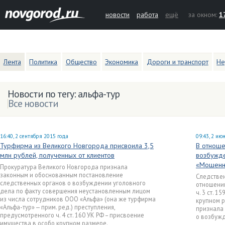
новости
работа
ещё
за окном:
1
Лента
Политика
Общество
Экономика
Дороги и транспорт
Не
Новости по тегу: альфа-тур
Все новости
16:40, 2 сентября 2015 года
09:43, 2 ию
Турфирма из Великого Новгорода присвоила 3,5
В отноше
млн рублей, полученных от клиентов
возбужде
«Мошенн
Прокуратура Великого Новгорода признала
законным и обоснованным постановление
Следстве
следственных органов о возбуждении уголовного
отношени
дела по факту совершения неустановленным лицом
ч. 3 ст. 
из числа сотрудников ООО «Альфа» (она же турфирма
крупном р
«Альфа-тур» — прим. ред.) преступления,
признала
предусмотренного ч. 4 ст. 160 УК РФ – присвоение
о возбуж
имущества в особо крупном размере.