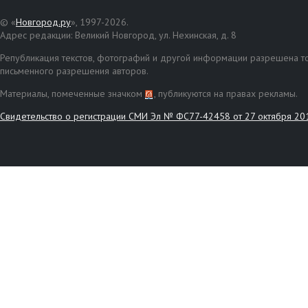
© «
Новгород.ру
», 1997-2026.
Адрес редакции: Великий Новгород, ул. Нехинская, д. 8
Републикация текстов, фотографий и другой информации разрешена то
письменного разрешения авторов.
Материалы, помеченные значком
, публикуются на правах рекламы.
Свидетельство о регистрации СМИ Эл № ФС77-42458 от 27 октября 20