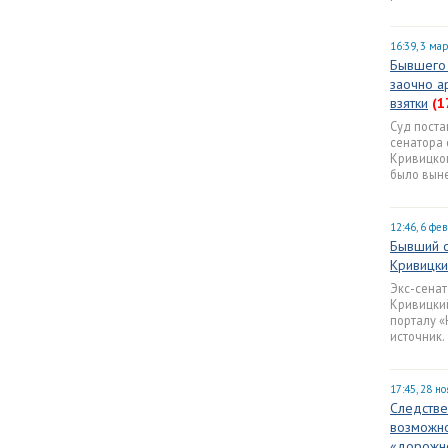
16:39, 3 ма
Бывшего 
заочно а
взятки
(1
Суд поста
сенатора 
Кривицко
было выне
12:46, 6 фе
Бывший с
Кривицки
Экс-сенат
Кривицкий
порталу «
источник.
17:45, 28 н
Следстве
возможно
«дорожн