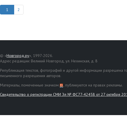
2
© «
Новгород.ру
», 1997-2026.
Адрес редакции: Великий Новгород, ул. Нехинская, д. 8
Републикация текстов, фотографий и другой информации разрешена то
письменного разрешения авторов.
Материалы, помеченные значком
, публикуются на правах рекламы.
Свидетельство о регистрации СМИ Эл № ФС77-42458 от 27 октября 20