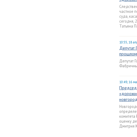
Следствен
частное 
суда, кас
сегодня, 
Татьяна П
10:55, 18 а
Депутат 
прошлом 
Депутат Г
Фабричный
10:49, 16 м
Председа
«дорожно
новгород
Новгород
определе
комитета 
оценку де
Дмитрия 