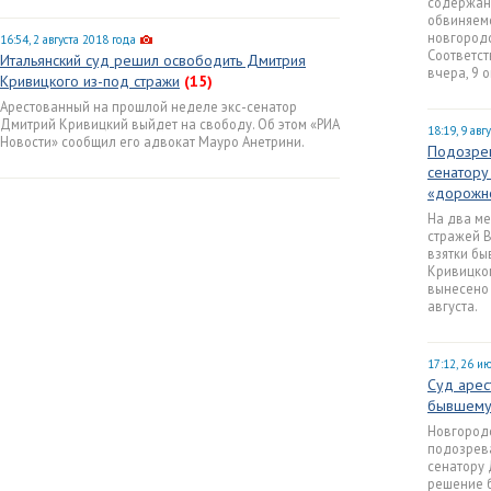
содержан
обвиняем
новгород
16:54, 2 августа 2018 года
Соответс
Итальянский суд решил освободить Дмитрия
вчера, 9 о
Кривицкого из-под стражи
(15)
Арестованный на прошлой неделе экс-сенатор
Дмитрий Кривицкий выйдет на свободу. Об этом «РИА
18:19, 9 авг
Новости» сообщил его адвокат Мауро Анетрини.
Подозре
сенатору
«дорожн
На два м
стражей 
взятки б
Кривицко
вынесено 
августа.
17:12, 26 и
Суд арес
бывшему
Новгород
подозрев
сенатору
решение б