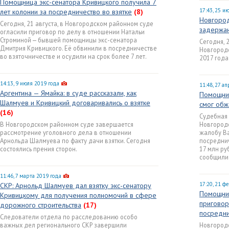
Помощница экс-сенатора Кривицкого получила 7
17:43, 25 и
лет колонии за посредничество во взятке
(8)
Новгород
Сегодня, 21 августа, в Новгородском районном суде
задержан
огласили приговор по делу в отношении Натальи
Строминой — бывшей помощницы экс-сенатора
Сегодня, 
Дмитрия Кривицкого. Её обвинили в посредничестве
Новгородс
во взяточничестве и осудили на срок более 7 лет.
2017 года
14:13, 9 июля 2019 года
11:48, 27 а
Аргентина — Ямайка: в суде рассказали, как
Помощник
Шалмуев и Кривицкий договаривались о взятке
смог обж
(16)
Судебная 
В Новгородском районном суде завершается
Новгородс
рассмотрение уголовного дела в отношении
жалобу В
Арнольда Шалмуева по факту дачи взятки. Сегодня
посреднич
состоялись прения сторон.
17 млн ру
сообщили 
11:46, 7 марта 2019 года
17:20, 21 ф
СКР: Арнольд Шалмуев дал взятку экс-сенатору
Помощник
Кривицкому для получения полномочий в сфере
приговор
дорожного строительства
(17)
посредни
Следователи отдела по расследованию особо
важных дел регионального СКР завершили
Новгород