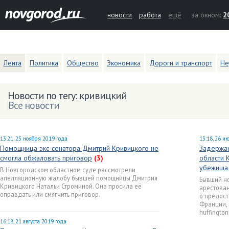
новости
работа
ещё
за окном:
2
Лента
Политика
Общество
Экономика
Дороги и транспорт
Не
Новости по тегу: кривицкий
Все новости
13:21, 25 ноября 2019 года
13:18, 26 и
Помощница экс-сенатора Дмитрий Кривицкого не
Задержан
смогла обжаловать приговор
(3)
области 
убежища
В Новгородском областном суде рассмотрели
апелляционную жалобу бывшей помощницы Дмитрия
Бывший н
Кривицкого Натальи Строминой. Она просила её
арестован
оправдать или смягчить приговор.
о предос
Франции, 
huffingtonp
16:18, 21 августа 2019 года