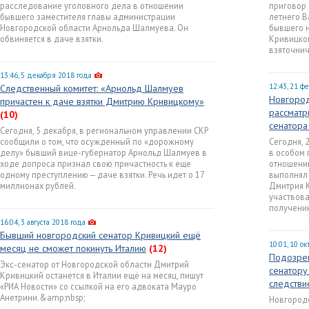
расследование уголовного дела в отношении
приговор 
бывшего заместителя главы администрации
летнего 
Новгородской области Арнольда Шалмуева. Он
бывшего 
обвиняется в даче взятки.
Кривицког
взяточнич
13:46, 5 декабря 2018 года
12:43, 21 ф
Следственный комитет: «Арнольд Шалмуев
Новгород
причастен к даче взятки Дмитрию Кривицкому»
рассматр
(10)
сенатора
Сегодня, 5 декабря, в региональном управлении СКР
сообщили о том, что осужденный по «дорожному
Сегодня, 
делу» бывший вице-губернатор Арнольд Шалмуев в
в особом 
ходе допроса признал свою причастность к еще
отношении
одному преступлению — даче взятки. Речь идет о 17
выполнял
миллионах рублей.
Дмитрия К
участвова
получению
16:04, 3 августа 2018 года
Бывший новгородский сенатор Кривицкий ещё
10:01, 10 о
месяц не сможет покинуть Италию
(12)
Подозре
Экс-сенатор от Новгородской области Дмитрий
сенатору
Кривицкий останется в Италии ещё на месяц, пишут
следстви
«РИА Новости» со ссылкой на его адвоката Мауро
Анетрини.&amp;nbsp;
Новгород