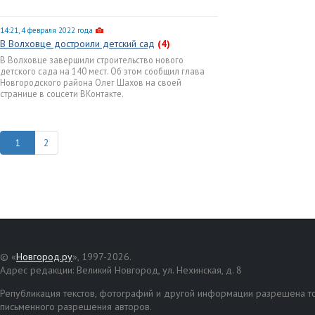
14:21, 4 февраля 2022 года
В Волховце достроили детский сад
(4)
В Волховце завершили строительство нового
детского сада на 140 мест. Об этом сообщил глава
Новгородского района Олег Шахов на своей
странице в соцсети ВКонтакте.
2
© «
Новгород.ру
», 1997-2026.
Адрес редакции: Великий Новгород, ул. Нехинская, д. 8
Републикация текстов, фотографий и другой информации разрешена то
письменного разрешения авторов.