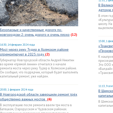
12:52, 2 фе
В Велико
детскую 
В этом го
«Культура
школу. На
выделили 
Безопасные и качественные дороги по-
новгородски-2: очень дорого и очень плохо
(12)
15:00, 1 фе
16:30, 14 февраля 2024 года
«Трансви
Мост через реку Тудер в Холмском районе
«Произво
отремонтируют в 2025 году
(2)
К нацпрое
Губернатор Новгородской области Андрей Никитин
присоедин
во время «прямой линии» отчитался о начале
Это ООО «
ремонта моста через реку Тудер в Холмском районе.
«Валдай» 
Он сообщил, что подрядчик, который будет выполнять
«Трансвит
капитальный ремонт, уже найден.
11:13, 9 се
20:00, 1 февраля 2024 года
В Шимско
В Новгородской области завершили ремонт трёх
капиталь
общественно важных мостов
(6)
В Шимской
В эксплуатацию после ремонта ввели три моста в
капитальн
Батецком, Старорусском и Чудовском районах.