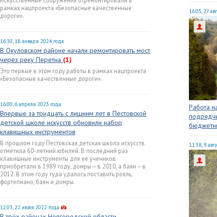
Искусственные сооружения отремонтировали в
рамках нацпроекта «Безопасные качественные
16:05, 27 ав
дороги».
16:30, 18 января 2024 года
В Окуловском районе начали ремонтировать мост
через реку Перетна
(1)
Это первые в этом году работы в рамках нацпроекта
«Безопасные качественные дороги».
16:00, 6 апреля 2023 года
Работа н
Впервые за тридцать с лишним лет в Пестовской
подрядчи
детской школе искусств обновили набор
бюджетны
клавишных инструментов
В прошлом году Пестовская детская школа искусств
11:38, 9 авг
отметила 60-летний юбилей. В последний раз
клавишные инструменты для её учеников
приобретали в 1989 году, домры — в 2010, а баян — в
2012. В этом году туда удалось поставить рояль,
фортепиано, баян и домры.
12:03, 22 июля 2022 года
В трёх районах Новгородской области