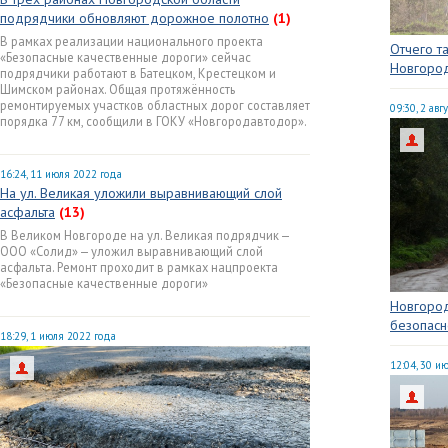
подрядчики обновляют дорожное полотно
(1)
В рамках реализации национального проекта
Отчего т
«Безопасные качественные дороги» сейчас
Новгоро
подрядчики работают в Батецком, Крестецком и
Шимском районах. Общая протяжённость
ремонтируемых участков областных дорог составляет
09:30, 2 авг
порядка 77 км, сообщили в ГОКУ «Новгородавтодор».
16:24, 11 июля 2022 года
На ул. Великая уложили выравнивающий слой
асфальта
(13)
В Великом Новгороде на ул. Великая подрядчик —
ООО «Солид» — уложил выравнивающий слой
асфальта. Ремонт проходит в рамках нацпроекта
«Безопасные качественные дороги»
Новгород
безопасн
18:29, 1 июля 2022 года
12:04, 30 и