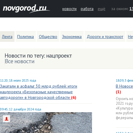
новости
работа
ещё
за окном:
1
Лента
Политика
Общество
Экономика
Дороги и транспорт
Не
Новости по тегу: нацпроект
Все новости
11:20, 18 июля 2025 года
18:09, 3 фе
Закатали в асфальт 30 млрд рублей: итоги
В Новосе
нацпроекта «Безопасные качественные
(1)
автодороги» в Новгородской области
(6)
Строить н
2021 году
«Культура
09:45, 12 декабря 2024 года
млн рубле
федераль